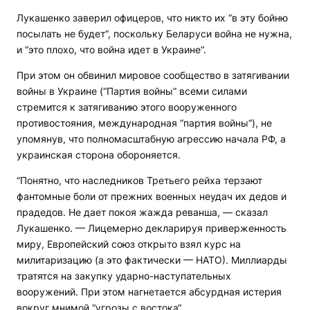
Лукашенко заверил офицеров, что никто их “в эту бойню
посылать не будет“, поскольку Беларуси война не нужна,
и “это плохо, что война идет в Украине“.
При этом он обвинил мировое сообщество в затягивании
войны в Украине (“Партия войны“ всеми силами
стремится к затягиванию этого вооруженного
противостояния, международная “партия войны“), не
упомянув, что полномасштабную агрессию начала РФ, а
украинская сторона обороняется.
“Понятно, что наследников Третьего рейха терзают
фантомные боли от прежних военных неудач их дедов и
прадедов. Не дает покоя жажда реванша, — сказал
Лукашенко. — Лицемерно декларируя приверженность
миру, Европейский союз открыто взял курс на
милитаризацию (а это фактически — НАТО). Миллиарды
тратятся на закупку ударно-наступательных
вооружений. При этом нагнетается абсурдная истерия
вокруг мнимой “угрозы с востока“.