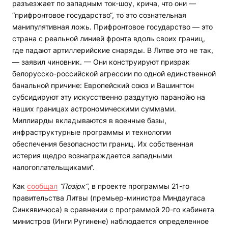
разъезжает по западным ток-шоу, крича, что они —
“прифронтовое государство“, то это сознательная
манипулятивная ложь. Прифронтовое государство — это
страна с реальной линией фронта вдоль своих границ,
где падают артиллерийские снаряды. В Литве это не так,
— заявил чиновник. — Они конструируют призрак
белорусско-российской агрессии по одной единственной
банальной причине: Европейский союз и Вашингтон
субсидируют эту искусственно раздутую паранойю на
наших границах астрономическими суммами.
Миллиарды вкладываются в военные базы,
инфраструктурные программы и технологии
обеспечения безопасности границ. Их собственная
истерия щедро вознаграждается западными
налогоплательщиками“.
Как
сообщал
“Позірк“
, в проекте программы 21-го
правительства Литвы (премьер-министра Миндаугаса
Синкявичюса) в сравнении с программой 20-го кабинета
министров (Инги Ругинене) наблюдается определенное