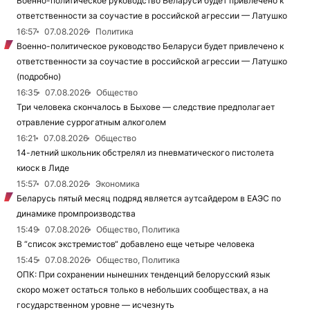
Военно-политическое руководство Беларуси будет привлечено к
ответственности за соучастие в российской агрессии — Латушко
16:57
07.08.2026
Политика
Военно-политическое руководство Беларуси будет привлечено к
ответственности за соучастие в российской агрессии — Латушко
(подробно)
16:35
07.08.2026
Общество
Три человека скончалось в Быхове — следствие предполагает
отравление суррогатным алкоголем
16:21
07.08.2026
Общество
14-летний школьник обстрелял из пневматического пистолета
киоск в Лиде
15:57
07.08.2026
Экономика
Беларусь пятый месяц подряд является аутсайдером в ЕАЭС по
динамике промпроизводства
15:49
07.08.2026
Общество, Политика
В “список экстремистов“ добавлено еще четыре человека
15:45
07.08.2026
Общество, Политика
ОПК: При сохранении нынешних тенденций белорусский язык
скоро может остаться только в небольших сообществах, а на
государственном уровне — исчезнуть