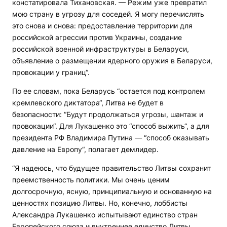
констатировала Тихановская. — Режим уже превратил
мою страну в угрозу для соседей. Я могу перечислять
это снова и снова: предоставление территории для
российской агрессии против Украины, создание
российской военной инфраструктуры в Беларуси,
объявление о размещении ядерного оружия в Беларуси,
провокации у границ“.
По ее словам, пока Беларусь “остается под контролем
кремлевского диктатора“, Литва не будет в
безопасности: “Будут продолжаться угрозы, шантаж и
провокации“. Для Лукашенко это “способ выжить“, а для
президента РФ Владимира Путина — “способ оказывать
давление на Европу“, полагает демлидер.
“Я надеюсь, что будущее правительство Литвы сохранит
преемственность политики. Мы очень ценим
долгосрочную, ясную, принципиальную и основанную на
ценностях позицию Литвы. Но, конечно, лоббисты
Александра Лукашенко испытывают единство стран
Европейского союза и внутреннее единство Литвы,