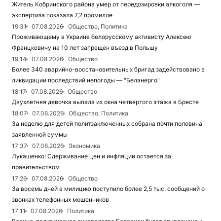
Житель Кобринского района умер от передозировки алкоголя —
экспертиза показала 7,2 промилле
19:31
07.08.2026
Общество, Политика
Проживающему в Украине белорусскому активисту Алексею
Францкевичу на 10 лет запрещен въезд в Польшу
19:14
07.08.2026
Общество
Более 340 аварийно-восстановительных бригад задействовано в
ликвидации последствий непогоды — "Белэнерго"
18:17
07.08.2026
Общество
Двухлетняя девочка выпала из окна четвертого этажа в Бресте
18:07
07.08.2026
Общество, Политика
За неделю для детей политзаключенных собрана почти половина
заявленной суммы
17:37
07.08.2026
Экономика
Лукашенко: Сдерживание цен и инфляции остается за
правительством
17:26
07.08.2026
Общество
За восемь дней в милицию поступило более 2,5 тыс. сообщений о
звонках телефонных мошенников
17:11
07.08.2026
Политика