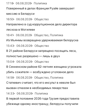
17:18
06.08.2026
Политика
Поверенный в делах Франции Руайе завершает
миссию в Беларуси
16:50
06.08.2026
Общество
Направлено в суд коррупционное дело директора
лесхоза в Могилеве
16:41
06.08.2026
Общество, Политика
Из Мьянмы возвращена удерживаемая белоруска
15:43
06.08.2026
Общество
В 21 районе Беларуси запрещено посещать леса,
полностью разрешено — лишь в двух
15:04
06.08.2026
Общество
В Сенненском районе 62-летняя женщина угрожала
убить сожителя — возбуждено уголовное дело
14:56
06.08.2026
Общество, Политика
Статкевич считает, что его инсульт в неволе был
вызван отказом в необходимых лекарствах
14:33
06.08.2026
Политика
В первой половине 2026 года Грузия предоставила
убежище одному иностранцу, белорусы получили