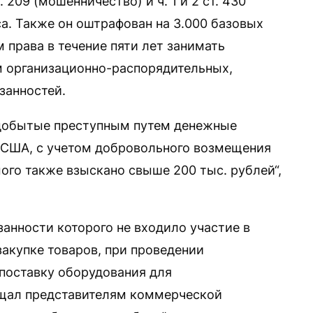
 209 (мошенничество) и ч. 1 и 2 ст. 430
са. Также он оштрафован на 3.000 базовых
м права в течение пяти лет занимать
м организационно-распорядительных,
занностей.
 добытые преступным путем денежные
в США, с учетом добровольного возмещения
ого также взыскано свыше 200 тыс. рублей“,
занности которого не входило участие в
закупке товаров, при проведении
 поставку оборудования для
ещал представителям коммерческой