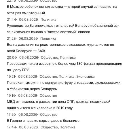
22:12
06.08.2026
Общество
В Мозыре ребенок выпал из окна — второй случай за неделю, на
этот раз смертельный
21:44
06.08.2026
Политика
Руководство Euronews ждет от властей Беларуси объяснений из-
за включения канала в "экстремистский" список
21:23
06.08.2026
Политика
Волна давления на родственников выехавших журналистов по
всей Беларуси — БАЖ
20:06
06.08.2026
Общество, Политика
Правозащитникам известно о более чем 180 фактах преследования
по "делу ЕГУ"
19:21
06.08.2026
Общество, Политика, Экономика
Польская таможня не выпустила фуру с товарами, следовавшими
в Узбекистан через Беларусь
19:16
06.08.2026
Общество
МВД отчиталось о раскрытии дела ОПГ, дважды похитившей
одного и того же человека в 2019 году
17:52
06.08.2026
Общество
В Гродно в гараже взрыв, двое в больнице
17:44
06.08.2026
Общество, Политика