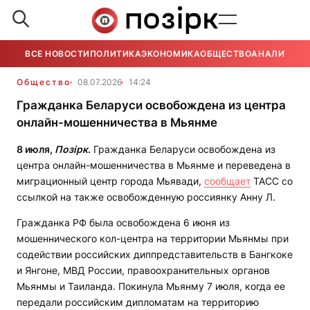
ВСЕ НОВОСТИ
ПОЛИТИКА
ЭКОНОМИКА
ОБЩЕСТВО
АНАЛИТИКА
Общество
08.07.2026
14:24
Гражданка Беларуси освобождена из центра
онлайн-мошенничества в Мьянме
8 июля,
Позірк
.
Гражданка Беларуси освобождена из
центра онлайн-мошенничества в Мьянме и переведена в
миграционный центр города Мьявади,
сообщает
ТАСС со
ссылкой на также освобожденную россиянку Анну Л.
Гражданка РФ была освобождена 6 июня из
мошеннического кол-центра на территории Мьянмы при
содействии российских диппредставительств в Бангкоке
и Янгоне, МВД России, правоохранительных органов
Мьянмы и Таиланда. Покинула Мьянму 7 июля, когда ее
передали российским дипломатам на территорию