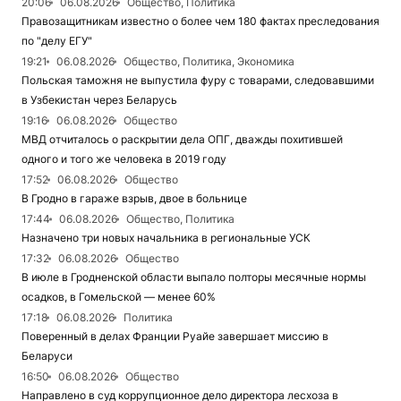
20:06
06.08.2026
Общество, Политика
Правозащитникам известно о более чем 180 фактах преследования
по "делу ЕГУ"
19:21
06.08.2026
Общество, Политика, Экономика
Польская таможня не выпустила фуру с товарами, следовавшими
в Узбекистан через Беларусь
19:16
06.08.2026
Общество
МВД отчиталось о раскрытии дела ОПГ, дважды похитившей
одного и того же человека в 2019 году
17:52
06.08.2026
Общество
В Гродно в гараже взрыв, двое в больнице
17:44
06.08.2026
Общество, Политика
Назначено три новых начальника в региональные УСК
17:32
06.08.2026
Общество
В июле в Гродненской области выпало полторы месячные нормы
осадков, в Гомельской — менее 60%
17:18
06.08.2026
Политика
Поверенный в делах Франции Руайе завершает миссию в
Беларуси
16:50
06.08.2026
Общество
Направлено в суд коррупционное дело директора лесхоза в