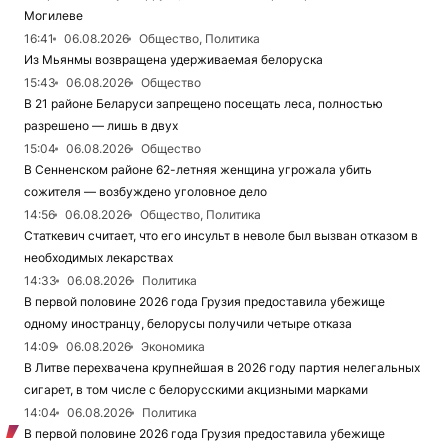
Могилеве
16:41
06.08.2026
Общество, Политика
Из Мьянмы возвращена удерживаемая белоруска
15:43
06.08.2026
Общество
В 21 районе Беларуси запрещено посещать леса, полностью
разрешено — лишь в двух
15:04
06.08.2026
Общество
В Сенненском районе 62-летняя женщина угрожала убить
сожителя — возбуждено уголовное дело
14:56
06.08.2026
Общество, Политика
Статкевич считает, что его инсульт в неволе был вызван отказом в
необходимых лекарствах
14:33
06.08.2026
Политика
В первой половине 2026 года Грузия предоставила убежище
одному иностранцу, белорусы получили четыре отказа
14:09
06.08.2026
Экономика
В Литве перехвачена крупнейшая в 2026 году партия нелегальных
сигарет, в том числе с белорусскими акцизными марками
14:04
06.08.2026
Политика
В первой половине 2026 года Грузия предоставила убежище