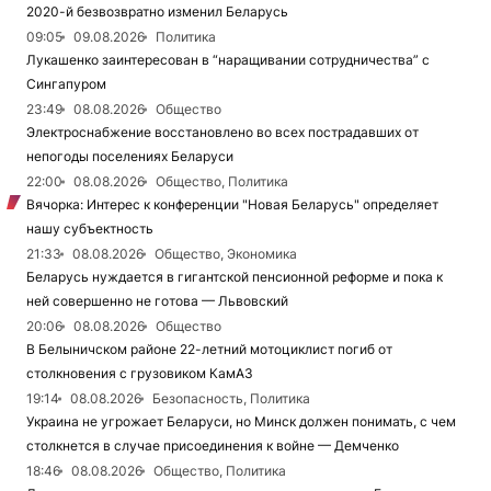
2020-й безвозвратно изменил Беларусь
09:05
09.08.2026
Политика
Лукашенко заинтересован в “наращивании сотрудничества” с
Сингапуром
23:49
08.08.2026
Общество
Электроснабжение восстановлено во всех пострадавших от
непогоды поселениях Беларуси
22:00
08.08.2026
Общество, Политика
Вячорка: Интерес к конференции "Новая Беларусь" определяет
нашу субъектность
21:33
08.08.2026
Общество, Экономика
Беларусь нуждается в гигантской пенсионной реформе и пока к
ней совершенно не готова — Львовский
20:06
08.08.2026
Общество
В Белыничском районе 22-летний мотоциклист погиб от
столкновения с грузовиком КамАЗ
19:14
08.08.2026
Безопасность, Политика
Украина не угрожает Беларуси, но Минск должен понимать, с чем
столкнется в случае присоединения к войне — Демченко
18:46
08.08.2026
Общество, Политика