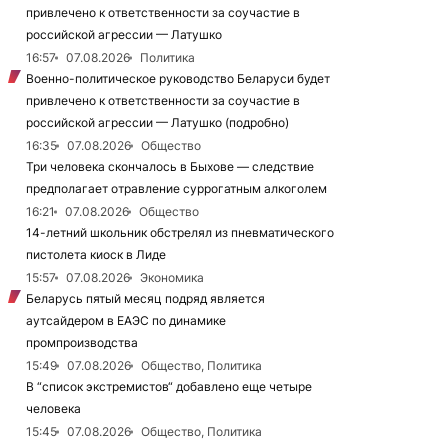
привлечено к ответственности за соучастие в
российской агрессии — Латушко
16:57
07.08.2026
Политика
Военно-политическое руководство Беларуси будет
привлечено к ответственности за соучастие в
российской агрессии — Латушко (подробно)
16:35
07.08.2026
Общество
Три человека скончалось в Быхове — следствие
предполагает отравление суррогатным алкоголем
16:21
07.08.2026
Общество
14-летний школьник обстрелял из пневматического
пистолета киоск в Лиде
15:57
07.08.2026
Экономика
Беларусь пятый месяц подряд является
аутсайдером в ЕАЭС по динамике
промпроизводства
15:49
07.08.2026
Общество, Политика
В “список экстремистов“ добавлено еще четыре
человека
15:45
07.08.2026
Общество, Политика