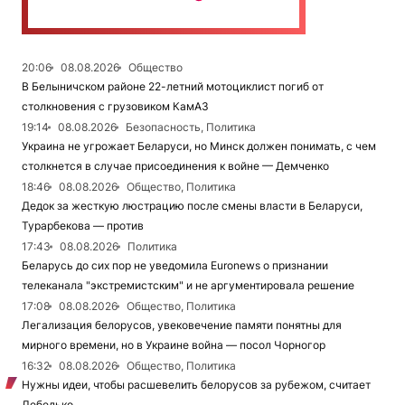
20:06
08.08.2026
Общество
В Белыничском районе 22-летний мотоциклист погиб от
столкновения с грузовиком КамАЗ
19:14
08.08.2026
Безопасность, Политика
Украина не угрожает Беларуси, но Минск должен понимать, с чем
столкнется в случае присоединения к войне — Демченко
18:46
08.08.2026
Общество, Политика
Дедок за жесткую люстрацию после смены власти в Беларуси,
Турарбекова — против
17:43
08.08.2026
Политика
Беларусь до сих пор не уведомила Euronews о признании
телеканала "экстремистским" и не аргументировала решение
17:08
08.08.2026
Общество, Политика
Легализация белорусов, увековечение памяти понятны для
мирного времени, но в Украине война — посол Чорногор
16:32
08.08.2026
Общество, Политика
Нужны идеи, чтобы расшевелить белорусов за рубежом, считает
Лебедько