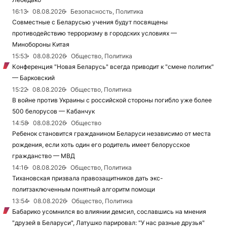
16:13
08.08.2026
Безопасность, Политика
Совместные с Беларусью учения будут посвящены
противодействию терроризму в городских условиях —
Минобороны Китая
15:53
08.08.2026
Общество, Политика
Конференция "Новая Беларусь" всегда приводит к "смене политик"
— Барковский
15:22
08.08.2026
Общество, Политика
В войне против Украины с российской стороны погибло уже более
500 белорусов — Кабанчук
14:58
08.08.2026
Общество
Ребенок становится гражданином Беларуси независимо от места
рождения, если хоть один его родитель имеет белорусское
гражданство — МВД
14:16
08.08.2026
Общество, Политика
Тихановская призвала правозащитников дать экс-
политзаключенным понятный алгоритм помощи
13:54
08.08.2026
Общество, Политика
Бабарико усомнился во влиянии демсил, сославшись на мнения
"друзей в Беларуси", Латушко парировал: "У нас разные друзья"