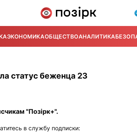
КА
ЭКОНОМИКА
ОБЩЕСТВО
АНАЛИТИКА
БЕЗОП
ла статус беженца 23
счикам "Позірк+".
атитесь в службу подписки: