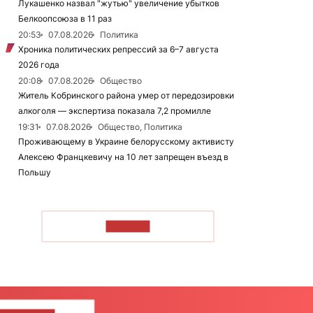
Лукашенко назвал "жутью" увеличение убытков
Белкоопсоюза в 11 раз
20:53
07.08.2026
Политика
Хроника политических репрессий за 6–7 августа
2026 года
20:08
07.08.2026
Общество
Житель Кобринского района умер от передозировки
алкоголя — экспертиза показала 7,2 промилле
19:31
07.08.2026
Общество, Политика
Проживающему в Украине белорусскому активисту
Алексею Францкевичу на 10 лет запрещен въезд в
Польшу
ЧИТАТЬ