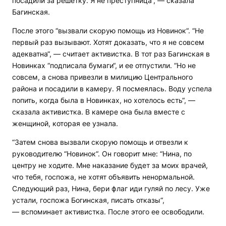
посадили за решетку. Я не преступница“, — сказала
Багинская.
После этого “вызвали скорую помощь из Новинок“. “Не
первый раз вызывают. Хотят доказать, что я не совсем
адекватна“, — считает активистка. В тот раз Багинская в
Новинках “подписала бумаги“, и ее отпустили. “Но не
совсем, а снова привезли в милицию Центрального
района и посадили в камеру. Я посмеялась. Воду успела
попить, когда была в Новинках, но хотелось есть“, —
сказала активистка. В камере она была вместе с
женщиной, которая ее узнала.
“Затем снова вызвали скорую помощь и отвезли к
руководителю “Новинок“. Он говорит мне: “Нина, по
центру не ходите. Мне наказание будет за моих врачей,
что тебя, госпожа, не хотят объявить ненормальной.
Следующий раз, Нина, бери флаг иди гуляй по лесу. Уже
устали, госпожа Богинская, писать отказы“,
— вспоминает активистка. После этого ее освободили.