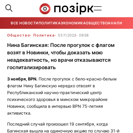
ВСЕ НОВОСТИ
ПОЛИТИКА
ЭКОНОМИКА
ОБЩЕСТВО
АНАЛИТИКА
Общество
Политика
03.11.2022
09:58
Нина Багинская: После прогулок с флагом
возят в Новинки, чтобы доказать мою
неадекватность, но врачи отказываются
госпитализировать
3
ноября,
BPN
.
После прогулок с бело-красно-белым
флагом Нину Багинскую нередко отвозят в
Республиканский научно-практический центр
психического здоровья в минском микрорайоне
Новинки, сообщила в интервью
BPN
75-летняя
активистка.
Последний случай произошел 19 сентября, когда
Багинская вышла на одиночную акцию по случаю 31-й