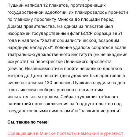
Пушкин написал 12 плакатов, противоречащих
государственной идеологии, их планировалось пронести
по главному проспекту Минска до площади перед
Домом правительства. На одном из плакатов был
изображен государственный флаг БССР образца 1951
года и надпись “Х
ватит социалистической, возродим
народную Беларусь!“. Колонне удалось собраться возле
театрально-художественного института (ныне а
кадемия
искусств) на перекрестке Ленинского проспекта
(сейчас
Независимости) и пройти несколько десятков
метров до Дома печати, где художник был арестован в
числе остальных 130 человек. Пушкина осудили на два
года лишения свободы условно с пятилетним
испытательным сроком. Сейчас художник отбывает
пятилетний срок заключения за “надругательство над
государственными символами
“ и “разжигание розни“.
См. также по теме:
Освещавший в Минске протесты немецкий журналист