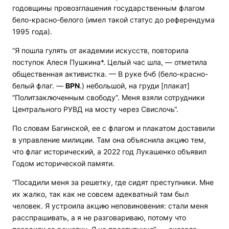
годовщины провозглашения государственным флагом
бело-красно-белого (имел такой статус до референдума
1995 года).
“Я пошла гулять от академии искусств, повторила
поступок Алеся Пушкина*. Целый час шла, — отметила
общественная активистка. — В руке бчб (бело-красно-
белый флаг. —
BPN
.) небольшой, на груди [плакат]
“Политзаключенным свободу“. Меня взяли сотрудники
Центрального РУВД на мосту через Свислочь“.
По словам Багинской, ее с флагом и плакатом доставили
в управление милиции. Там она объяснила акцию тем,
что флаг исторический, а 2022 год Лукашенко объявил
Годом исторической памяти.
“Посадили меня за решетку, где сидят преступники. Мне
их жалко, так как не совсем адекватный там был
человек. Я устроила акцию неповиновения: стали меня
расспрашивать, а я не разговариваю, потому что