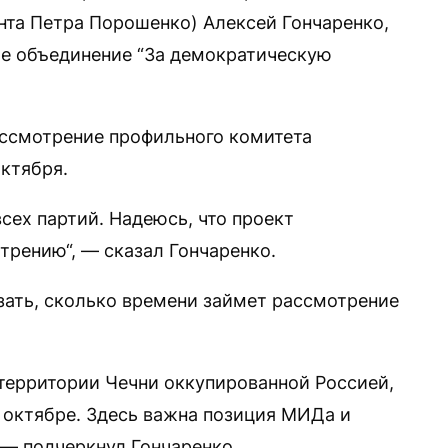
нта Петра Порошенко) Алексей Гончаренко,
е объединение “За демократическую
ассмотрение профильного комитета
ктября.
всех партий. Надеюсь, что проект
трению“, — сказал Гончаренко.
азать, сколько времени займет рассмотрение
 территории Чечни оккупированной Россией,
в октябре. Здесь важна позиция МИДа и
 — подчеркнул Гончаренко.