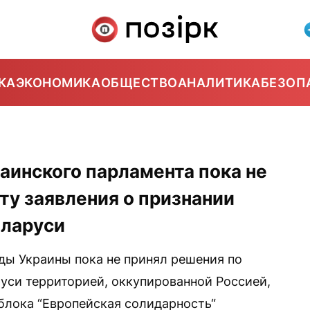
КА
ЭКОНОМИКА
ОБЩЕСТВО
АНАЛИТИКА
БЕЗОП
аинского парламента пока не
ту заявления о признании
еларуси
ы Украины пока не принял решения по
руси территорией, оккупированной Россией,
блока “Европейская солидарность“