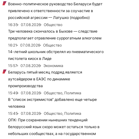
Военно-политическое руководство Беларуси будет
привлечено к ответственности за соучастие в
российской агрессии — Латушко (подробно)
16:35
07.08.2026
Общество
Три человека скончалось в Быхове — следствие
предполагает отравление суррогатным алкоголем
16:21
07.08.2026
Общество
14-летний школьник обстрелял из пневматического
пистолета киоск в Лиде
15:57
07.08.2026
Экономика
Беларусь пятый месяц подряд является
аутсайдером в ЕАЭС по динамике
промпроизводства
15:49
07.08.2026
Общество, Политика
В “список экстремистов“ добавлено еще четыре
человека
15:45
07.08.2026
Общество, Политика
ОПК: При сохранении нынешних тенденций
белорусский язык скоро может остаться только в
небольших сообществах, а на государственном