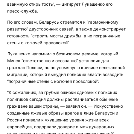
взаимную открытость“, — цитирует Лукашенко его
пресс-служба.
По его словам, Беларусь стремится к “гармоничному
развитию“ двусторонних связей, а также демонстрирует
готовность “строить мосты дружбы, а не пограничные
стены с колючей проволокой“.
Лукашенко напомнил о безвизовом режиме, который
Минск “ответственно и осознанно“ установил для
граждан Польши, но не упомянул о кризисе нелегальной
миграции, который вынудил польские власти возводить
“пограничные стены с колючей проволокой“.
“К сожалению, за грубые ошибки одиозных польских
политиков сегодня должны расплачиваться обычные
граждане вашей страны, — заявил он. — Искусственно
созданные лживые образы врагов в лице Беларуси и
России привели к ухудшению уровня жизни всех
европейцев, подорвали доверие в международных
отношениях и вынудили страдать миллионы людей“.