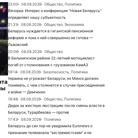
22:00
08.08.2026
Общество, Политика
Вячорка: Интерес к конференции "Новая Беларусь"
определяет нашу субъектность
21:33
08.08.2026
Общество, Экономика
Беларусь нуждается в гигантской пенсионной
реформе и пока к ней совершенно не готова —
Львовский
20:06
08.08.2026
Общество
В Белыничском районе 22-летний мотоциклист
погиб от столкновения с грузовиком КамАЗ
19:14
08.08.2026
Безопасность, Политика
Украина не угрожает Беларуси, но Минск должен
рта
понимать, с чем столкнется в случае присоединения
ны
к войне — Демченко
18:46
08.08.2026
Общество, Политика
Дедок за жесткую люстрацию после смены власти в
Беларуси, Турарбекова — против
17:43
08.08.2026
Политика
Беларусь до сих пор не уведомила Euronews о
признании телеканала "экстремистским" и не