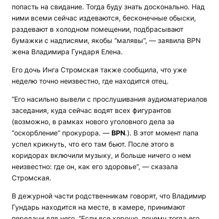
попасть на свидание. Тогда буду знать досконально. Над
ними всеми сейчас издеваются, бесконечные обыски,
раздевают в холодном помещении, подбрасывают
бумажки с надписями, якобы “малявы“, — заявила
BPN
жена Владимира Гундаря Елена.
Его дочь Инга Стромская также сообщила, что уже
неделю точно неизвестно, где находится отец.
“Его насильно вывели с прослушивания аудиоматериалов
заседания, куда сейчас водят всех фигурантов
(возможно, в рамках нового уголовного дела за
“оскорбление“ прокурора. —
BPN
.). В этот момент папа
успел крикнуть, что его там бьют. После этого в
коридорах включили музыку, и больше ничего о нем
неизвестно: где он, как его здоровье“, — сказала
Стромская.
В дежурной части родственникам говорят, что Владимир
Гундарь находится на месте, в камере, принимают
передачи для него. “Если все хорошо, почему тогда его