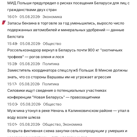
МИД Польши предупредил о рисках посещения Беларуси для лиц с
гражданствами двух стран
16:01
05.08.2026
Экономика
Запасы бензина в торговле за год уменьшились, выросло число
подержанных автомобилей и минеральных удобрений — данные
Белстата
15:48
05.08.2026
Общество
Россельхознадзор вернул в Беларусь почти 900 кг "охотничьих
трофеев" — рогов оленя и лося
15:28
05.08.2026
Политика
Заместитель координатора спецслужб Польши: В Минске должны
знать, что со стороны Варшавы им не угрожает агрессия
15:17
05.08.2026
Политика
Силовики ищут сведения о потенциальных участниках
конференции "Новая Беларусь" — правозащитники
15:03
05.08.2026
Общество
Мужчина утонул в реке Неначь в Калинковичском районе — упал в
воду возле шлюза
15:01
05.08.2026
Общество, Экономика
Вскрыта фиктивная схема закупки сельхозпродукции у умерших и