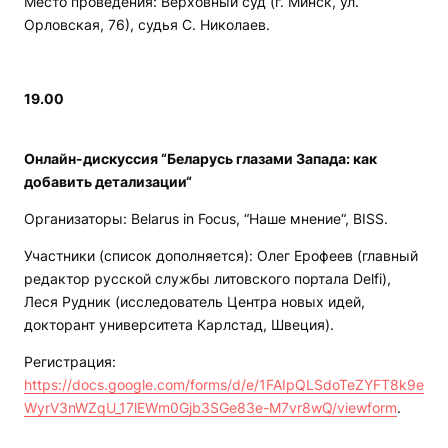
Место проведения: Верховный суд (г. Минск, ул.
Орловская, 76), судья С. Николаев.
19.00
Онлайн-дискуссия “Беларусь глазами Запада: как
добавить детализации“
Организаторы: Belarus in Focus, “Наше мнение“, BISS.
Участники (список дополняется): Олег Ерофеев (главный
редактор русской службы литовского портала Delfi),
Леся Рудник (исследователь Центра новых идей,
докторант университета Карлстад, Швеция).
Регистрация:
https://docs.google.com/forms/d/e/1FAIpQLSdoTeZYFT8k9e
WyrV3nWZqU_17lEWm0Gjb3SGe83e-M7vr8wQ/viewform
.