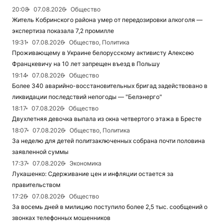
20:08
07.08.2026
Общество
Житель Кобринского района умер от передозировки алкоголя —
экспертиза показала 7,2 промилле
19:31
07.08.2026
Общество, Политика
Проживающему в Украине белорусскому активисту Алексею
Францкевичу на 10 лет запрещен въезд в Польшу
19:14
07.08.2026
Общество
Более 340 аварийно-восстановительных бригад задействовано в
ликвидации последствий непогоды — "Белэнерго"
18:17
07.08.2026
Общество
Двухлетняя девочка выпала из окна четвертого этажа в Бресте
18:07
07.08.2026
Общество, Политика
За неделю для детей политзаключенных собрана почти половина
заявленной суммы
17:37
07.08.2026
Экономика
Лукашенко: Сдерживание цен и инфляции остается за
правительством
17:26
07.08.2026
Общество
За восемь дней в милицию поступило более 2,5 тыс. сообщений о
звонках телефонных мошенников