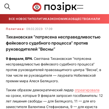
ВСЕ НОВОСТИ
ПОЛИТИКА
ЭКОНОМИКА
ОБЩЕСТВО
АНАЛИТИКА
Политика
09.02.2023
17:39
Тихановская “потрясена несправедливостью
фейкового судебного процесса“ против
руководителей “Весны“
9 февраля,
BPN
.
Светлана Тихановская “потрясена
несправедливостью фейкового судебного процесса“
против руководителей правозащитного центра “Весна“, в
том числе ее руководителя — лауреата Нобелевской
премии мира Алеся Беляцкого.
Таким образом демократический лидер
отреагировала
на сроки, которые 9 февраля запросил гособвинитель: 12
лет лишения свободы — для Беляцкого, 11 — для его
заместителя Валентина Стефановича, 9 — для юриста