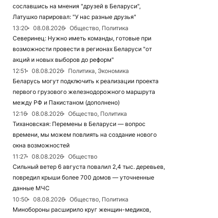
сославшись на мнения "друзей в Беларуси",
Латушко парировал: "У нас разные друзья"
13:20
08.08.2026
Общество, Политика
Северинец: Нужно иметь команды, готовые при
возможности провести в регионах Беларуси "от
акций и новых выборов до реформ"
12:51
08.08.2026
Политика, Экономика
Беларусь могут подключить к реализации проекта
первого грузового железнодорожного маршрута
между РФ и Пакистаном (дополнено)
12:16
08.08.2026
Общество, Политика
Тихановская: Перемены в Беларуси — вопрос
времени, мы можем повлиять на создание нового
окна возможностей
11:27
08.08.2026
Общество
Сильный ветер 6 августа повалил 2,4 тыс. деревьев,
повредил крыши более 700 домов — уточненные
данные МЧС
10:50
08.08.2026
Общество, Политика
Минобороны расширило круг женщин-медиков,