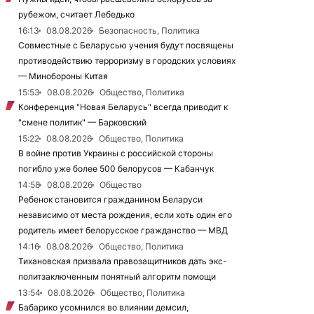
рубежом, считает Лебедько
16:13
08.08.2026
Безопасность, Политика
Совместные с Беларусью учения будут посвящены
противодействию терроризму в городских условиях
— Минобороны Китая
15:53
08.08.2026
Общество, Политика
Конференция "Новая Беларусь" всегда приводит к
"смене политик" — Барковский
15:22
08.08.2026
Общество, Политика
В войне против Украины с российской стороны
погибло уже более 500 белорусов — Кабанчук
14:58
08.08.2026
Общество
Ребенок становится гражданином Беларуси
независимо от места рождения, если хоть один его
родитель имеет белорусское гражданство — МВД
14:16
08.08.2026
Общество, Политика
Тихановская призвала правозащитников дать экс-
политзаключенным понятный алгоритм помощи
13:54
08.08.2026
Общество, Политика
Бабарико усомнился во влиянии демсил,