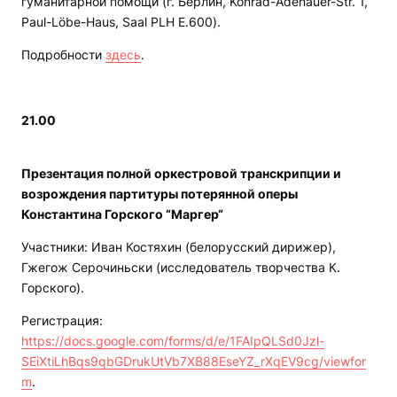
гуманитарной помощи (г. Берлин, Konrad-Adenauer-Str. 1,
Paul-Löbe-Haus, Saal PLH E.600).
Подробности
здесь
.
21.00
Презентация полной оркестровой транскрипции и
возрождения партитуры потерянной оперы
Константина Горского “Маргер“
Участники: Иван Костяхин (белорусский дирижер),
Гжегож Серочиньски (исследователь творчества К.
Горского).
Регистрация:
https://docs.google.com/forms/d/e/1FAIpQLSd0Jzl-
SEiXtiLhBqs9qbGDrukUtVb7XB88EseYZ_rXqEV9cg/viewfor
m
.