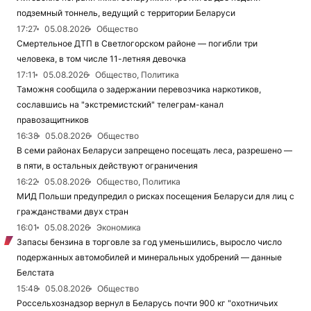
подземный тоннель, ведущий с территории Беларуси
17:27
05.08.2026
Общество
Смертельное ДТП в Светлогорском районе — погибли три
человека, в том числе 11-летняя девочка
17:11
05.08.2026
Общество, Политика
Таможня сообщила о задержании перевозчика наркотиков,
сославшись на "экстремистский" телеграм-канал
правозащитников
16:38
05.08.2026
Общество
В семи районах Беларуси запрещено посещать леса, разрешено —
в пяти, в остальных действуют ограничения
16:22
05.08.2026
Общество, Политика
МИД Польши предупредил о рисках посещения Беларуси для лиц с
гражданствами двух стран
16:01
05.08.2026
Экономика
Запасы бензина в торговле за год уменьшились, выросло число
подержанных автомобилей и минеральных удобрений — данные
Белстата
15:48
05.08.2026
Общество
Россельхознадзор вернул в Беларусь почти 900 кг "охотничьих