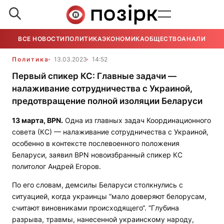
ВСЕ НОВОСТИ
ПОЛИТИКА
ЭКОНОМИКА
ОБЩЕСТВО
АНАЛИТИКА
Политика
13.03.2023
14:52
Первый спикер КС: Главные задачи —
налаживание сотрудничества с Украиной,
предотвращение полной изоляции Беларуси
13 марта,
BPN
.
Одна из главных задач Координационного
совета (КС) — налаживание сотрудничества с Украиной,
особенно в контексте послевоенного положения
Беларуси, заявил
BPN
новоизбранный спикер КС
политолог Андрей Егоров.
По его словам, демсилы Беларуси столкнулись с
ситуацией, когда украинцы “мало доверяют белорусам,
считают виновниками происходящего“. “Глубина
разрыва, травмы, нанесенной украинскому народу,