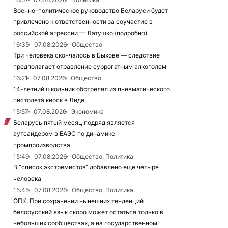
Военно-политическое руководство Беларуси будет
привлечено к ответственности за соучастие в
российской агрессии — Латушко (подробно)
16:35
07.08.2026
Общество
Три человека скончалось в Быхове — следствие
предполагает отравление суррогатным алкоголем
16:21
07.08.2026
Общество
14-летний школьник обстрелял из пневматического
пистолета киоск в Лиде
15:57
07.08.2026
Экономика
Беларусь пятый месяц подряд является
аутсайдером в ЕАЭС по динамике
промпроизводства
15:49
07.08.2026
Общество, Политика
В “список экстремистов“ добавлено еще четыре
человека
15:45
07.08.2026
Общество, Политика
ОПК: При сохранении нынешних тенденций
белорусский язык скоро может остаться только в
небольших сообществах, а на государственном