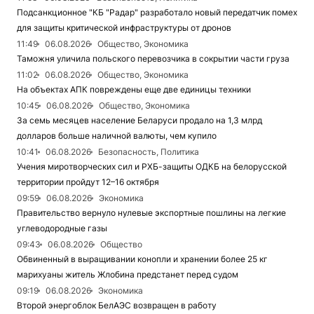
Подсанкционное "КБ "Радар" разработало новый передатчик помех
для защиты критической инфраструктуры от дронов
11:49
06.08.2026
Общество, Экономика
Таможня уличила польского перевозчика в сокрытии части груза
11:02
06.08.2026
Общество, Экономика
На объектах АПК повреждены еще две единицы техники
10:45
06.08.2026
Общество, Экономика
За семь месяцев население Беларуси продало на 1,3 млрд
долларов больше наличной валюты, чем купило
10:41
06.08.2026
Безопасность, Политика
Учения миротворческих сил и РХБ-защиты ОДКБ на белорусской
территории пройдут 12–16 октября
09:59
06.08.2026
Экономика
Правительство вернуло нулевые экспортные пошлины на легкие
углеводородные газы
09:43
06.08.2026
Общество
Обвиненный в выращивании конопли и хранении более 25 кг
марихуаны житель Жлобина предстанет перед судом
09:19
06.08.2026
Экономика
Второй энергоблок БелАЭС возвращен в работу