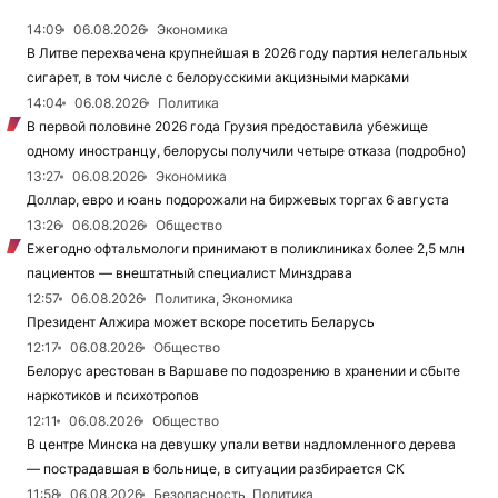
14:09
06.08.2026
Экономика
В Литве перехвачена крупнейшая в 2026 году партия нелегальных
сигарет, в том числе с белорусскими акцизными марками
14:04
06.08.2026
Политика
В первой половине 2026 года Грузия предоставила убежище
одному иностранцу, белорусы получили четыре отказа (подробно)
13:27
06.08.2026
Экономика
Доллар, евро и юань подорожали на биржевых торгах 6 августа
13:26
06.08.2026
Общество
Ежегодно офтальмологи принимают в поликлиниках более 2,5 млн
пациентов — внештатный специалист Минздрава
12:57
06.08.2026
Политика, Экономика
Президент Алжира может вскоре посетить Беларусь
12:17
06.08.2026
Общество
Белорус арестован в Варшаве по подозрению в хранении и сбыте
наркотиков и психотропов
12:11
06.08.2026
Общество
В центре Минска на девушку упали ветви надломленного дерева
— пострадавшая в больнице, в ситуации разбирается СК
11:58
06.08.2026
Безопасность, Политика