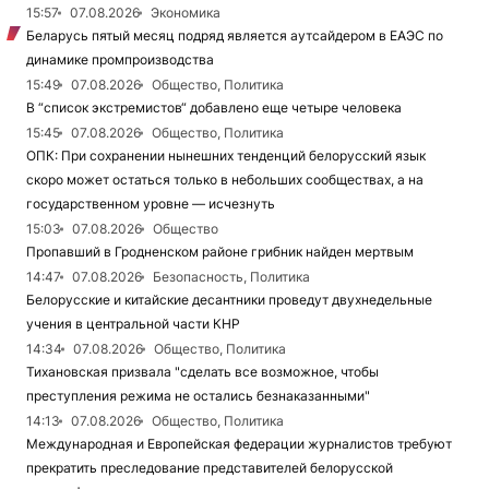
15:57
07.08.2026
Экономика
Беларусь пятый месяц подряд является аутсайдером в ЕАЭС по
динамике промпроизводства
15:49
07.08.2026
Общество, Политика
В “список экстремистов“ добавлено еще четыре человека
15:45
07.08.2026
Общество, Политика
ОПК: При сохранении нынешних тенденций белорусский язык
скоро может остаться только в небольших сообществах, а на
государственном уровне — исчезнуть
15:03
07.08.2026
Общество
Пропавший в Гродненском районе грибник найден мертвым
14:47
07.08.2026
Безопасность, Политика
Белорусские и китайские десантники проведут двухнедельные
учения в центральной части КНР
14:34
07.08.2026
Общество, Политика
Тихановская призвала "сделать все возможное, чтобы
преступления режима не остались безнаказанными"
14:13
07.08.2026
Общество, Политика
Международная и Европейская федерации журналистов требуют
прекратить преследование представителей белорусской