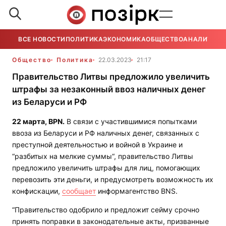
ВСЕ НОВОСТИ
ПОЛИТИКА
ЭКОНОМИКА
ОБЩЕСТВО
АНАЛИТИКА
Общество
Политика
22.03.2023
21:17
Правительство Литвы предложило увеличить
штрафы за незаконный ввоз наличных денег
из Беларуси и РФ
22 марта,
BPN
.
В связи с участившимися попытками
ввоза из Беларуси и РФ наличных денег, связанных с
преступной деятельностью и войной в Украине и
“разбитых на мелкие суммы“, правительство Литвы
предложило увеличить штрафы для лиц, помогающих
перевозить эти деньги, и предусмотреть возможность их
конфискации,
сообщает
информагентство BNS.
“Правительство одобрило и предложит сейму срочно
принять поправки в законодательные акты, призванные