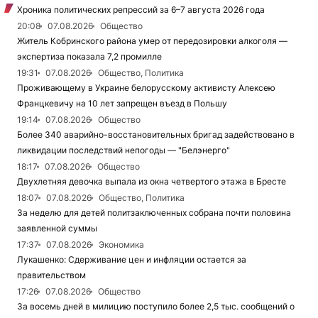
Хроника политических репрессий за 6–7 августа 2026 года
20:08
07.08.2026
Общество
Житель Кобринского района умер от передозировки алкоголя —
экспертиза показала 7,2 промилле
19:31
07.08.2026
Общество, Политика
Проживающему в Украине белорусскому активисту Алексею
Францкевичу на 10 лет запрещен въезд в Польшу
19:14
07.08.2026
Общество
Более 340 аварийно-восстановительных бригад задействовано в
ликвидации последствий непогоды — "Белэнерго"
18:17
07.08.2026
Общество
Двухлетняя девочка выпала из окна четвертого этажа в Бресте
18:07
07.08.2026
Общество, Политика
За неделю для детей политзаключенных собрана почти половина
заявленной суммы
17:37
07.08.2026
Экономика
Лукашенко: Сдерживание цен и инфляции остается за
правительством
17:26
07.08.2026
Общество
За восемь дней в милицию поступило более 2,5 тыс. сообщений о