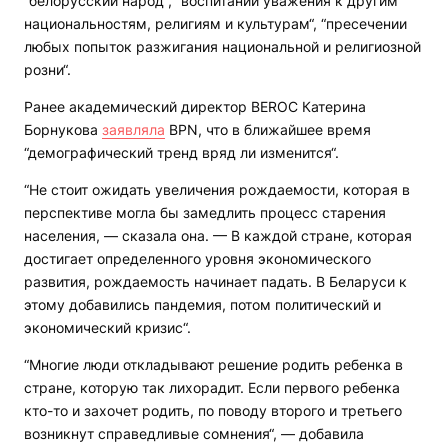
“белорусский народ“, “воспитании уважения к другим
национальностям, религиям и культурам“, “пресечении
любых попыток разжигания национальной и религиозной
розни“.
Ранее академический директор BEROC Катерина
Борнукова
заявляла
BPN
, что в ближайшее время
“демографический тренд вряд ли изменится“.
“Не стоит ожидать увеличения рождаемости, которая в
перспективе могла бы замедлить процесс старения
населения, — сказала она. — В каждой стране, которая
достигает определенного уровня экономического
развития, рождаемость начинает падать. В Беларуси к
этому добавились пандемия, потом политический и
экономический кризис“.
“Многие люди откладывают решение родить ребенка в
стране, которую так лихорадит. Если первого ребенка
кто-то и захочет родить, по поводу второго и третьего
возникнут справедливые сомнения“, — добавила