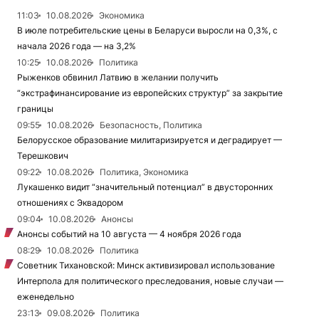
11:03
10.08.2026
Экономика
В июле потребительские цены в Беларуси выросли на 0,3%, с
начала 2026 года — на 3,2%
10:25
10.08.2026
Политика
Рыженков обвинил Латвию в желании получить
“экстрафинансирование из европейских структур” за закрытие
границы
09:55
10.08.2026
Безопасность, Политика
Белорусское образование милитаризируется и деградирует —
Терешкович
09:22
10.08.2026
Политика, Экономика
Лукашенко видит “значительный потенциал” в двусторонних
отношениях с Эквадором
09:04
10.08.2026
Анонсы
Анонсы событий на 10 августа — 4 ноября 2026 года
08:29
10.08.2026
Политика
Советник Тихановской: Минск активизировал использование
Интерпола для политического преследования, новые случаи —
еженедельно
23:13
09.08.2026
Политика