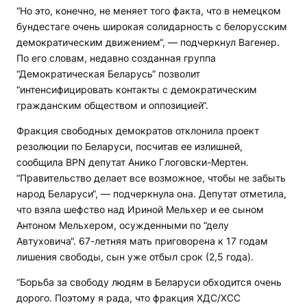
“Но это, конечно, не меняет того факта, что в немецком
бундестаге очень широкая солидарность с белорусским
демократическим движением“, — подчеркнул Вагенер.
По его словам, недавно созданная группа
“Демократическая Беларусь“ позволит
“интенсифицировать контакты с демократическим
гражданским обществом и оппозицией“.
Фракция свободных демократов отклонила проект
резолюции по Беларуси, посчитав ее излишней,
сообщила
BPN
депутат Анико Глоговски-Мертен.
“Правительство делает все возможное, чтобы не забыть
народ Беларуси“, — подчеркнула она. Депутат отметила,
что взяла шефство над Ириной Мельхер и ее сыном
Антоном Мельхером, осужденными по “делу
Автуховича“. 67-летняя мать приговорена к 17 годам
лишения свободы, сын уже отбыл срок (2,5 года).
“Борьба за свободу людям в Беларуси обходится очень
дорого. Поэтому я рада, что фракция ХДС/ХСС