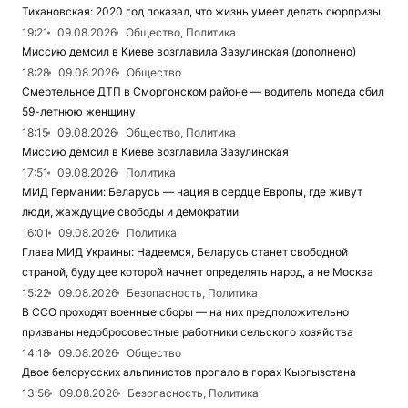
Тихановская: 2020 год показал, что жизнь умеет делать сюрпризы
19:21
09.08.2026
Общество, Политика
Миссию демсил в Киеве возглавила Зазулинская (дополнено)
18:28
09.08.2026
Общество
Смертельное ДТП в Сморгонском районе — водитель мопеда сбил
59-летнюю женщину
18:15
09.08.2026
Общество, Политика
Миссию демсил в Киеве возглавила Зазулинская
17:51
09.08.2026
Политика
МИД Германии: Беларусь — нация в сердце Европы, где живут
люди, жаждущие свободы и демократии
16:01
09.08.2026
Политика
Глава МИД Украины: Надеемся, Беларусь станет свободной
страной, будущее которой начнет определять народ, а не Москва
15:22
09.08.2026
Безопасность, Политика
В ССО проходят военные сборы — на них предположительно
призваны недобросовестные работники сельского хозяйства
14:18
09.08.2026
Общество
Двое белорусских альпинистов пропало в горах Кыргызстана
13:56
09.08.2026
Безопасность, Политика