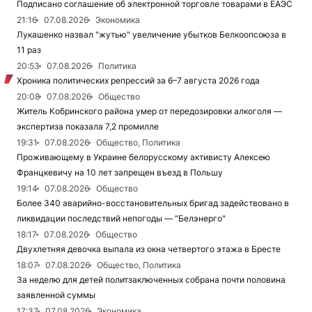
Подписано соглашение об электронной торговле товарами в ЕАЭС
21:16
07.08.2026
Экономика
Лукашенко назвал "жутью" увеличение убытков Белкоопсоюза в
11 раз
20:53
07.08.2026
Политика
Хроника политических репрессий за 6–7 августа 2026 года
20:08
07.08.2026
Общество
Житель Кобринского района умер от передозировки алкоголя —
экспертиза показала 7,2 промилле
19:31
07.08.2026
Общество, Политика
Проживающему в Украине белорусскому активисту Алексею
Францкевичу на 10 лет запрещен въезд в Польшу
19:14
07.08.2026
Общество
Более 340 аварийно-восстановительных бригад задействовано в
ликвидации последствий непогоды — "Белэнерго"
18:17
07.08.2026
Общество
Двухлетняя девочка выпала из окна четвертого этажа в Бресте
18:07
07.08.2026
Общество, Политика
За неделю для детей политзаключенных собрана почти половина
заявленной суммы
17:37
07.08.2026
Экономика