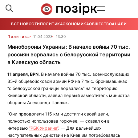
ВСЕ НОВОСТИ
ПОЛИТИКА
ЭКОНОМИКА
ОБЩЕСТВО
АНАЛИТИКА
Политика
11.04.2023
13:30
Минобороны Украины: В начале войны 70 тыс.
россиян ворвались с белорусской территории
в Киевскую область
11 апреля,
BPN.
В начале войны 70 тыс. военнослужащих
35-й общевойсковой армии РФ на 7 тыс. бронемашинах
“с белорусской границы ворвались“ на территорию
Киевской области, заявил первый заместитель министра
обороны Александр Павлюк.
“Они преодолели 115 км и достигли своей цели,
полностью использовав горючее, — сказал он в
интервью
“РБК-Украина“
. — Для дальнейших
наступательных действий на Киев им потребовалась