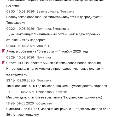
границы
09:55
10.08.2026
Безопасность, Политика
Белорусское образование милитаризируется и деградирует —
Терешкович
09:22
10.08.2026
Политика, Экономика
Лукашенко видит “значительный потенциал” в двусторонних
отношениях с Эквадором
09:04
10.08.2026
Анонсы
Анонсы событий на 10 августа — 4 ноября 2026 года
08:29
10.08.2026
Политика
Советник Тихановской: Минск активизировал использование
Интерпола для политического преследования, новые случаи —
еженедельно
23:13
09.08.2026
Политика
Тихановская: 2020 год показал, что жизнь умеет делать сюрпризы
19:21
09.08.2026
Общество, Политика
Миссию демсил в Киеве возглавила Зазулинская (дополнено)
18:28
09.08.2026
Общество
Смертельное ДТП в Сморгонском районе — водитель мопеда сбил
59-летнюю женщину