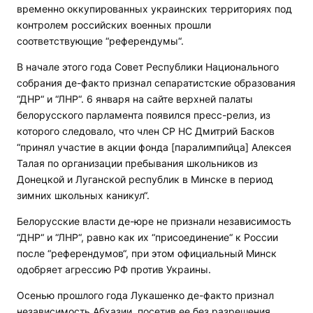
временно оккупированных украинских территориях под
контролем российских военных прошли
соответствующие “референдумы“.
В начале этого года Совет Республики Национального
собрания де-факто признал сепаратистские образования
“ДНР“ и “ЛНР“. 6 января на сайте верхней палаты
белорусского парламента появился пресс-релиз, из
которого следовало, что член СР НС Дмитрий Басков
“принял участие в акции фонда [паралимпийца] Алексея
Талая по организации пребывания школьников из
Донецкой и Луганской республик в Минске в период
зимних школьных каникул“.
Белорусские власти де-юре не признали независимость
“ДНР“ и “ЛНР“, равно как их “присоединение“ к России
после “референдумов“, при этом официальный Минск
одобряет агрессию РФ против Украины.
Осенью прошлого года Лукашенко де-факто признал
независимость Абхазии, посетив ее без разрешения