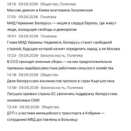
18:15
09.08.2026
Общество, Политика
Миссию демсил в Киеве возглавила Зазулинская
17:51
09.08.2026
Политика
МИД Германии: Беларусь — нация в сердце Европы, где живут
люди, жаждущие свободы и демократии
16:01
09.08.2026
Политика
Глава МИД Украины: Надеемся, Беларусь станет свободной
страной, будущее которой начнет определять народ, а не Москва
15:22
09.08.2026
Безопасность, Политика
В ССО проходят военные сборы — на них предположительно
призваны недобросовестные работники сельского хозяйства
14:18
09.08.2026
Общество
Двое белорусских альпинистов пропало в горах Кыргызстана
13:56
09.08.2026
Безопасность, Политика
Латушко призвал страны ЕС увеличить поддержку белорусских
независимых СМИ
13:34
09.08.2026
Общество
ДТП с участием милицейского транспорта в Кобрине —
сотрудники МВД доставлены в больницу