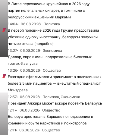
В Литве перехвачена крупнейшая в 2026 году
партия нелегальных сигарет, в том числе с
белорусскими акцизными марками
14:04
06.08.2026
Политика
В первой половине 2026 года Грузия предоставила
убежище одному иностранцу, белорусы получили
четыре отказа (подробно)
13:27
06.08.2026
Экономика
Доллар, евро и юань подорожали на биржевых
торгах 6 августа
13:26
06.08.2026
Общество
Ежегодно офтальмологи принимают в поликлиниках
более 2,5 млн пациентов — внештатный специалист
Минздрава
12:57
06.08.2026
Политика, Экономика
Президент Алжира может вскоре посетить Беларусь
12:17
06.08.2026
Общество
Белорус арестован в Варшаве по подозрению в
хранении и сбыте наркотиков и психотропов
12:11
06.08.2026
Общество