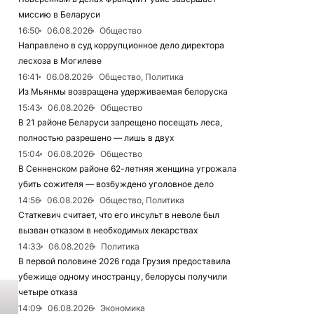
миссию в Беларуси
16:50
06.08.2026
Общество
Направлено в суд коррупционное дело директора
лесхоза в Могилеве
16:41
06.08.2026
Общество, Политика
Из Мьянмы возвращена удерживаемая белоруска
15:43
06.08.2026
Общество
В 21 районе Беларуси запрещено посещать леса,
полностью разрешено — лишь в двух
15:04
06.08.2026
Общество
В Сенненском районе 62-летняя женщина угрожала
убить сожителя — возбуждено уголовное дело
14:56
06.08.2026
Общество, Политика
Статкевич считает, что его инсульт в неволе был
вызван отказом в необходимых лекарствах
14:33
06.08.2026
Политика
В первой половине 2026 года Грузия предоставила
убежище одному иностранцу, белорусы получили
четыре отказа
14:09
06.08.2026
Экономика