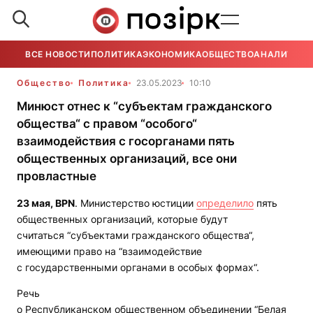
ВСЕ НОВОСТИ
ПОЛИТИКА
ЭКОНОМИКА
ОБЩЕСТВО
АНАЛИТИКА
Общество
Политика
23.05.2023
10:10
Минюст отнес к “субъектам гражданского
общества“ с правом “особого“
взаимодействия с госорганами пять
общественных организаций, все они
провластные
23 мая,
BPN
. Министерство юстиции
определило
пять
общественных организаций, которые будут
считаться “субъектами гражданского общества“,
имеющими право на “взаимодействие
с государственными органами в особых формах“.
Речь
о Республиканском общественном объединении “Белая