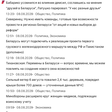
Бабарико усомнился во влиянии демсил, сославшись на мнения
"друзей в Беларуси", Латушко парировал: "У нас разные друзья"
13:20
08.08.2026
Общество, Политика
Северинец: Нужно иметь команды, готовые при возможности
провести в регионах Беларуси "от акций и новых выборов до
реформ"
12:51
08.08.2026
Политика, Экономика
Беларусь могут подключить к реализации проекта первого
грузового железнодорожного маршрута между РФ и Пакистаном
(дополнено)
12:16
08.08.2026
Общество, Политика
Тихановская: Перемены в Беларуси — вопрос времени, мы можем
повлиять на создание нового окна возможностей
11:27
08.08.2026
Общество
Сильный ветер 6 августа повалил 2,4 тыс. деревьев, повредил
крыши более 700 домов — уточненные данные МЧС
10:50
08.08.2026
Общество, Политика
Минобороны расширило круг женщин-медиков, подлежащих
воинскому учету
09:59
08.08.2026
Экономика