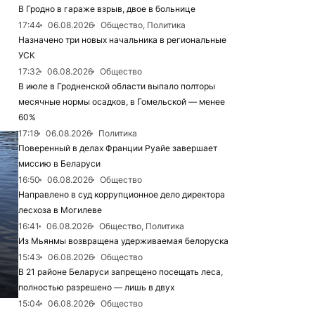
В Гродно в гараже взрыв, двое в больнице
17:44
06.08.2026
Общество, Политика
Назначено три новых начальника в региональные
УСК
17:32
06.08.2026
Общество
В июле в Гродненской области выпало полторы
месячные нормы осадков, в Гомельской — менее
60%
17:18
06.08.2026
Политика
Поверенный в делах Франции Руайе завершает
миссию в Беларуси
16:50
06.08.2026
Общество
Направлено в суд коррупционное дело директора
лесхоза в Могилеве
16:41
06.08.2026
Общество, Политика
Из Мьянмы возвращена удерживаемая белоруска
15:43
06.08.2026
Общество
В 21 районе Беларуси запрещено посещать леса,
полностью разрешено — лишь в двух
15:04
06.08.2026
Общество