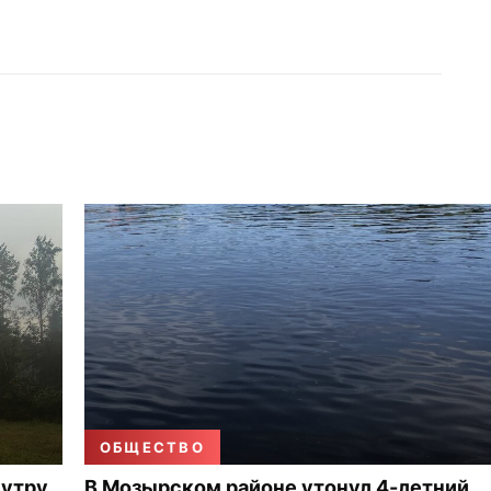
ОБЩЕСТВО
 утру
В Мозырском районе утонул 4-летний