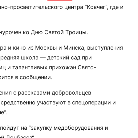
о-просветительского центра “Ковчег“, где и
риурочен ко Дню Святой Троицы.
тра и кино из Москвы и Минска, выступления
средняя школа — детский сад при
ьниц и талантливых прихожан Свято-
рится в сообщении.
ения с рассказами добровольцев
осредственно участвуют в спецоперации и
е“.
 пойдут на “закупку медоборудования и
й Донбасса“.