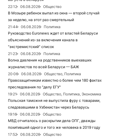
22:12
06.08.2026
Общество
В Мозыре ребенок выпал из окна — второй случай
за неделю, на этот раз смертельный
21:44
06.08.2026
Политика
Руководство Euronews ждет от властей Беларуси
объяснений из-за включения канала в
"экстремистский" список
21:23
06.08.2026
Политика
Волна давления на родственников выехавших
журналистов по всей Беларуси — БАЖ
20:06
06.08.2026
Общество, Политика
Правозащитникам известно о более чем 180 фактах
преследования по "делу ЕГУ"
19:21
06.08.2026
Общество, Политика, Экономика
Польская таможня не выпустила фуру с товарами,
следовавшими в Узбекистан через Беларусь
19:16
06.08.2026
Общество
МВД отчиталось о раскрытии дела ОПГ, дважды
похитившей одного и того же человека в 2019 году
17:52
06.08.2026
Общество