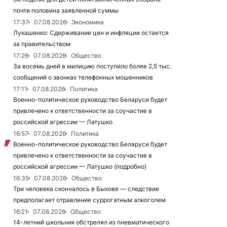
почти половина заявленной суммы
17:37
07.08.2026
Экономика
Лукашенко: Сдерживание цен и инфляции остается
за правительством
17:26
07.08.2026
Общество
За восемь дней в милицию поступило более 2,5 тыс.
сообщений о звонках телефонных мошенников
17:11
07.08.2026
Политика
Военно-политическое руководство Беларуси будет
привлечено к ответственности за соучастие в
российской агрессии — Латушко
16:57
07.08.2026
Политика
Военно-политическое руководство Беларуси будет
привлечено к ответственности за соучастие в
российской агрессии — Латушко (подробно)
16:35
07.08.2026
Общество
Три человека скончалось в Быхове — следствие
предполагает отравление суррогатным алкоголем
16:21
07.08.2026
Общество
14-летний школьник обстрелял из пневматического