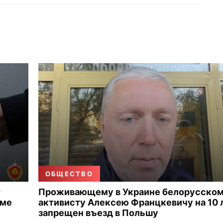
ОБЩЕСТВО
т
Проживающему в Украине белорусско
зме
активисту Алексею Францкевичу на 10 
запрещен въезд в Польшу