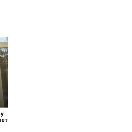
му
лет