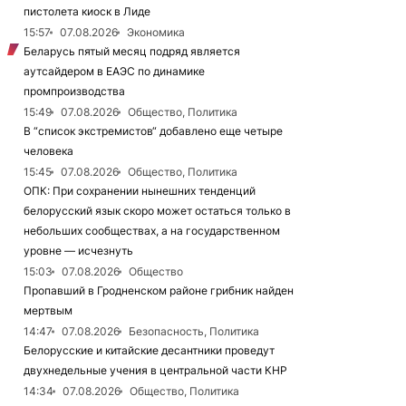
пистолета киоск в Лиде
15:57
07.08.2026
Экономика
Беларусь пятый месяц подряд является
аутсайдером в ЕАЭС по динамике
промпроизводства
15:49
07.08.2026
Общество, Политика
В “список экстремистов“ добавлено еще четыре
человека
15:45
07.08.2026
Общество, Политика
ОПК: При сохранении нынешних тенденций
белорусский язык скоро может остаться только в
небольших сообществах, а на государственном
уровне — исчезнуть
15:03
07.08.2026
Общество
Пропавший в Гродненском районе грибник найден
мертвым
14:47
07.08.2026
Безопасность, Политика
Белорусские и китайские десантники проведут
двухнедельные учения в центральной части КНР
14:34
07.08.2026
Общество, Политика