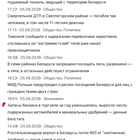
подземный тоннель, ведущий с территории Беларуси
17:27
05.08.2026
Общество
Смертельное ДТП в Светлогорском районе — погибли три
человека, в том числе 11-летняя девочка
17:11
05.08.2026
Общество, Политика
Таможня сообщила о задержании перевозчика наркотиков,
сославшись на "экстремистский" телеграм-канал
правозащитников
16:38
05.08.2026
Общество
В семи районах Беларуси запрещено посещать леса, разрешено —
в пяти, в остальных действуют ограничения
16:22
05.08.2026
Общество, Политика
МИД Польши предупредил о рисках посещения Беларуси для лиц с
гражданствами двух стран
16:01
05.08.2026
Экономика
Запасы бензина в торговле за год уменьшились, выросло число
подержанных автомобилей и минеральных удобрений — данные
Белстата
15:48
05.08.2026
Общество
Россельхознадзор вернул в Беларусь почти 900 кг "охотничьих
трофеев" — рогов оленя и лося