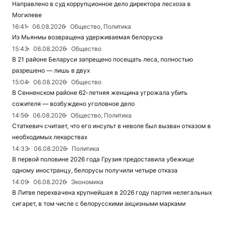
Направлено в суд коррупционное дело директора лесхоза в
Могилеве
16:41
06.08.2026
Общество, Политика
Из Мьянмы возвращена удерживаемая белоруска
15:43
06.08.2026
Общество
В 21 районе Беларуси запрещено посещать леса, полностью
разрешено — лишь в двух
15:04
06.08.2026
Общество
В Сенненском районе 62-летняя женщина угрожала убить
сожителя — возбуждено уголовное дело
14:56
06.08.2026
Общество, Политика
Статкевич считает, что его инсульт в неволе был вызван отказом в
необходимых лекарствах
14:33
06.08.2026
Политика
В первой половине 2026 года Грузия предоставила убежище
одному иностранцу, белорусы получили четыре отказа
14:09
06.08.2026
Экономика
В Литве перехвачена крупнейшая в 2026 году партия нелегальных
сигарет, в том числе с белорусскими акцизными марками