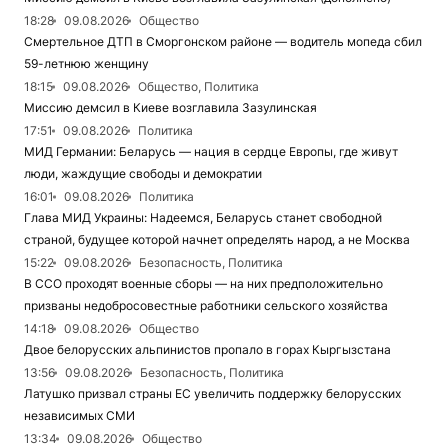
18:28
09.08.2026
Общество
Смертельное ДТП в Сморгонском районе — водитель мопеда сбил
59-летнюю женщину
18:15
09.08.2026
Общество, Политика
Миссию демсил в Киеве возглавила Зазулинская
17:51
09.08.2026
Политика
МИД Германии: Беларусь — нация в сердце Европы, где живут
люди, жаждущие свободы и демократии
16:01
09.08.2026
Политика
Глава МИД Украины: Надеемся, Беларусь станет свободной
страной, будущее которой начнет определять народ, а не Москва
15:22
09.08.2026
Безопасность, Политика
В ССО проходят военные сборы — на них предположительно
призваны недобросовестные работники сельского хозяйства
14:18
09.08.2026
Общество
Двое белорусских альпинистов пропало в горах Кыргызстана
13:56
09.08.2026
Безопасность, Политика
Латушко призвал страны ЕС увеличить поддержку белорусских
независимых СМИ
13:34
09.08.2026
Общество