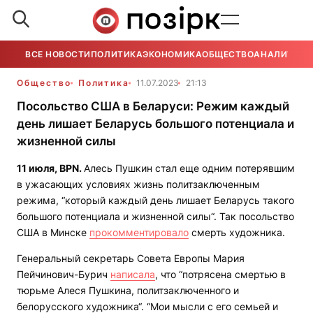
ВСЕ НОВОСТИ
ПОЛИТИКА
ЭКОНОМИКА
ОБЩЕСТВО
АНАЛИТИКА
Общество
Политика
11.07.2023
21:13
Посольство США в Беларуси: Режим каждый
день лишает Беларусь большого потенциала и
жизненной силы
11 июля,
BPN
.
Алесь Пушкин стал еще одним потерявшим
в ужасающих условиях жизнь политзаключенным
режима, “который каждый день лишает Беларусь такого
большого потенциала и жизненной силы“. Так посольство
США в Минске
прокомментировало
смерть художника.
Генеральный секретарь Совета Европы Мария
Пейчинович-Бурич
написала
, что “потрясена смертью в
тюрьме Алеся Пушкина, политзаключенного и
белорусского художника“. “Мои мысли с его семьей и