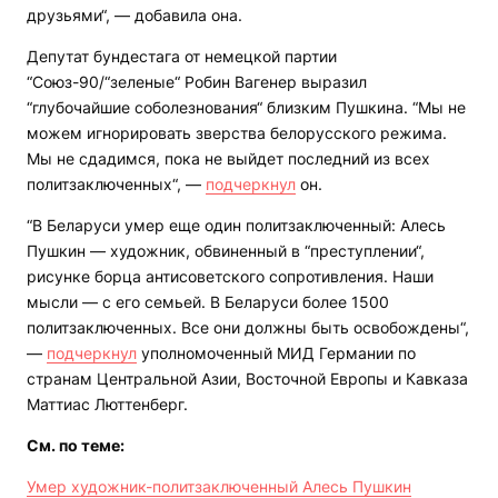
друзьями“, — добавила она.
Депутат бундестага от немецкой партии
“Союз-90/“зеленые“ Робин Вагенер выразил
“глубочайшие соболезнования“ близким Пушкина. “Мы не
можем игнорировать зверства белорусского режима.
Мы не сдадимся, пока не выйдет последний из всех
политзаключенных“, —
подчеркнул
он.
“В Беларуси умер еще один политзаключенный: Алесь
Пушкин — художник, обвиненный в “преступлении“,
рисунке борца антисоветского сопротивления. Наши
мысли — с его семьей. В Беларуси более 1500
политзаключенных. Все они должны быть освобождены“,
—
подчер
кнул
уполномоченный МИД Германии по
странам Центральной Азии, Восточной Европы и Кавказа
Маттиас Люттенберг.
См. по теме:
Умер художник-политзаключенный Алесь Пушкин