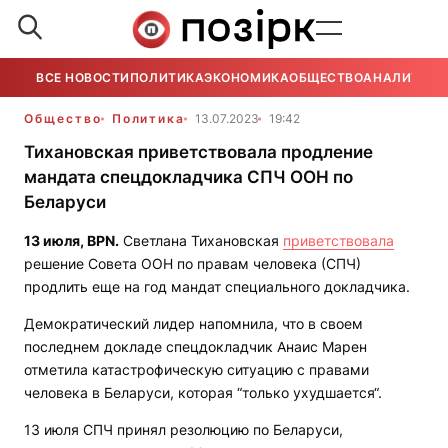
ВСЕ НОВОСТИ
ПОЛИТИКА
ЭКОНОМИКА
ОБЩЕСТВО
АНАЛИТИКА
Общество
Политика
13.07.2023
19:42
Тихановская приветствовала продление
мандата спецдокладчика СПЧ ООН по
Беларуси
13 июля,
BPN
.
Светлана Тихановская
приветствовала
решение Совета ООН по правам человека (СПЧ)
продлить еще на год мандат cпециального докладчика.
Демократический лидер напомнила, что в своем
последнем докладе спецдокладчик Анаис Марен
отметила катастрофическую ситуацию с правами
человека в Беларуси, которая “только ухудшается“.
13 июля СПЧ принял резолюцию по Беларуси,