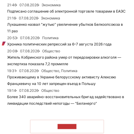
21:46
07.08.2026
Экономика
Подписано соглашение об электронной торговле товарами в ЕАЭС
21:16
07.08.2026
Экономика
Лукашенко назвал "жутью" увеличение убытков Белкоопсоюза в
11 раз
20:53
07.08.2026
Политика
Хроника политических репрессий за 6–7 августа 2026 года
20:08
07.08.2026
Общество
Житель Кобринского района умер от передозировки алкоголя —
экспертиза показала 7,2 промилле
19:31
07.08.2026
Общество, Политика
Проживающему в Украине белорусскому активисту Алексею
Францкевичу на 10 лет запрещен въезд в Польшу
19:14
07.08.2026
Общество
Более 340 аварийно-восстановительных бригад задействовано в
ликвидации последствий непогоды — "Белэнерго"
ЧИТАТЬ