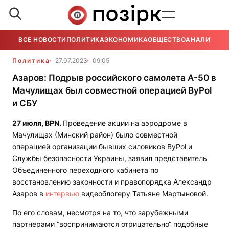
ВСЕ НОВОСТИ
ПОЛИТИКА
ЭКОНОМИКА
ОБЩЕСТВО
АНАЛИТИКА
Политика
27.07.2023
09:05
Азаров: Подрыв российского самолета А-50 в
Мачулищах был совместной операцией ByPol
и СБУ
27 июля,
BPN
.
Проведение акции на аэродроме в
Мачулищах (Минский район) было совместной
операцией организации бывших силовиков ByPol и
Службы безопасности Украины, заявил представитель
Объединенного переходного кабинета по
восстановлению законности и правопорядка Александр
Азаров в
интервью
видеоблогеру Татьяне Мартыновой.
По его словам, несмотря на то, что зарубежными
партнерами “воспринимаются отрицательно“ подобные