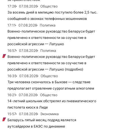
17:26
07.08.2026
Общество
За восемь дней в милицию поступило более 2,5 тыс.
сообщений о звонках телефонных мошенников
17:11
07.08.2026
Политика
Военно-политическое руководство Беларуси будет
привлечено к ответственности за соучастие в
российской агрессии — Латушко
16:57
07.08.2026
Политика
Военно-политическое руководство Беларуси будет
привлечено к ответственности за соучастие в
российской агрессии — Латушко (подробно)
16:35
07.08.2026
Общество
Три человека скончалось в Быхове — следствие
предполагает отравление суррогатным алкоголем
16:21
07.08.2026
Общество
14-летний школьник обстрелял из пневматического
пистолета киоск в Лиде
15:57
07.08.2026
Экономика
Беларусь пятый месяц подряд является
аутсайдером в ЕАЭС по динамике