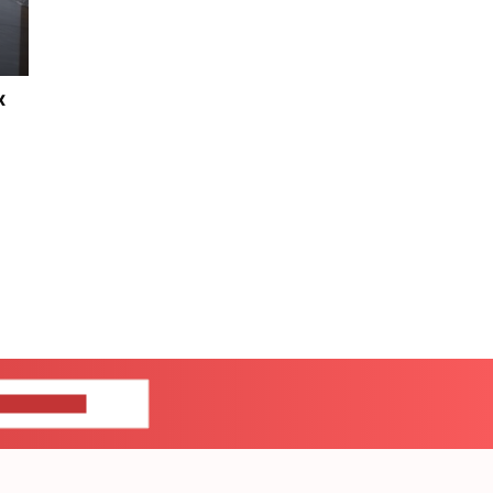
х
ШИТЕ НАМ