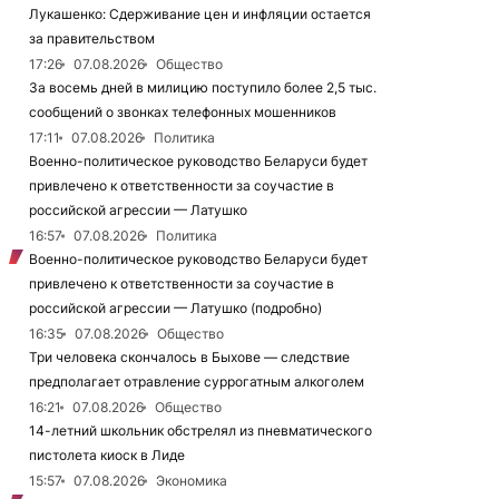
Лукашенко: Сдерживание цен и инфляции остается
за правительством
17:26
07.08.2026
Общество
За восемь дней в милицию поступило более 2,5 тыс.
сообщений о звонках телефонных мошенников
17:11
07.08.2026
Политика
Военно-политическое руководство Беларуси будет
привлечено к ответственности за соучастие в
российской агрессии — Латушко
16:57
07.08.2026
Политика
Военно-политическое руководство Беларуси будет
привлечено к ответственности за соучастие в
российской агрессии — Латушко (подробно)
16:35
07.08.2026
Общество
Три человека скончалось в Быхове — следствие
предполагает отравление суррогатным алкоголем
16:21
07.08.2026
Общество
14-летний школьник обстрелял из пневматического
пистолета киоск в Лиде
15:57
07.08.2026
Экономика