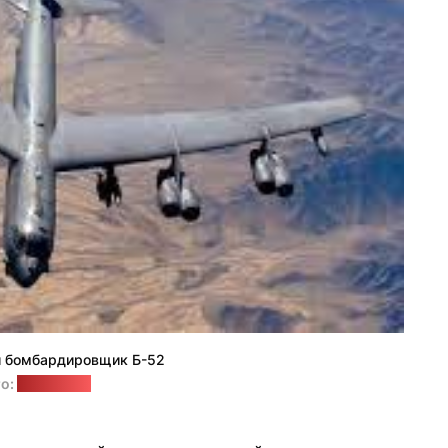
 бомбардировщик Б-52
о:
Википедия