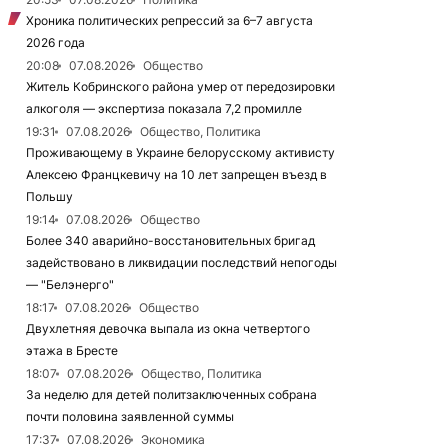
Хроника политических репрессий за 6–7 августа
2026 года
20:08
07.08.2026
Общество
Житель Кобринского района умер от передозировки
алкоголя — экспертиза показала 7,2 промилле
19:31
07.08.2026
Общество, Политика
Проживающему в Украине белорусскому активисту
Алексею Францкевичу на 10 лет запрещен въезд в
Польшу
19:14
07.08.2026
Общество
Более 340 аварийно-восстановительных бригад
задействовано в ликвидации последствий непогоды
— "Белэнерго"
18:17
07.08.2026
Общество
Двухлетняя девочка выпала из окна четвертого
этажа в Бресте
18:07
07.08.2026
Общество, Политика
За неделю для детей политзаключенных собрана
почти половина заявленной суммы
17:37
07.08.2026
Экономика