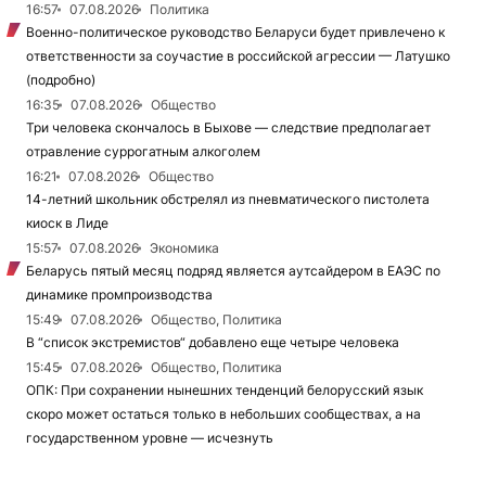
16:57
07.08.2026
Политика
Военно-политическое руководство Беларуси будет привлечено к
ответственности за соучастие в российской агрессии — Латушко
(подробно)
16:35
07.08.2026
Общество
Три человека скончалось в Быхове — следствие предполагает
отравление суррогатным алкоголем
16:21
07.08.2026
Общество
14-летний школьник обстрелял из пневматического пистолета
киоск в Лиде
15:57
07.08.2026
Экономика
Беларусь пятый месяц подряд является аутсайдером в ЕАЭС по
динамике промпроизводства
15:49
07.08.2026
Общество, Политика
В “список экстремистов“ добавлено еще четыре человека
15:45
07.08.2026
Общество, Политика
ОПК: При сохранении нынешних тенденций белорусский язык
скоро может остаться только в небольших сообществах, а на
государственном уровне — исчезнуть