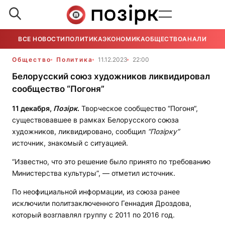
ВСЕ НОВОСТИ
ПОЛИТИКА
ЭКОНОМИКА
ОБЩЕСТВО
АНАЛИТИКА
Общество
Политика
11.12.2023
22:00
Белорусский союз художников ликвидировал
сообщество “Погоня”
11 декабря,
Позірк
.
Творческое сообщество “Погоня“,
существовавшее в рамках Белорусского союза
художников, ликвидировано, сообщил
“Позірку”
источник, знакомый с ситуацией.
“Известно, что это решение было принято по требованию
Министерства культуры”, — отметил источник.
По неофициальной информации, из союза ранее
исключили политзаключенного Геннадия Дроздова,
который возглавлял группу с 2011 по 2016 год.