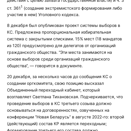
действия с целью захвата государственной власти) и ч. 3
1
ст. 361
(создание экстремистского формирования либо
участие в нем) Уголовного кодекса.
8 декабря был опубликован проект системы выборов в
КС. Предложена пропорциональная избирательная
система с закрытыми списками. 15% мест (18 мандатов
из 120) предусмотрено для делегатов от организаций
гражданского общества. “Эти места занимаются на
основе выборов среди организаций гражданского
общества“, — говорится в документе.
20 декабря, за несколько часов до сообщения КС о
создании оргкомитета, свою позицию высказал
Объединенный переходный кабинет, который
возглавляет Светлана Тихановская. Подчеркивается, что
проведение выборов в КС третьего созыва должно
основываться на договоренностях, озвученных на
конференции “Новая Беларусь” в августе 2022-го: второй
(действующий) состав КР является переходным;
формирование третьего его состава должно