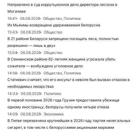
Направлено в суд коррупционное дело директора лесхоза в
Могилеве
16:41
06.08.2026
Общество, Политика
Из Мьянмы возвращена удерживаемая белоруска
15:43
06.08.2026
Общество
В 21 районе Беларуси запрещено посещать леса, полностью
разрешено — лишь в двух
15:04
06.08.2026
Общество
В Сенненском районе 62-летняя женщина угрожала убить
сожителя — возбуждено уголовное дело
14:56
06.08.2026
Общество, Политика
Статкевич считает, что его инсульт в неволе был вызван отказом в
необходимых лекарствах
14:33
06.08.2026
Политика
В первой половине 2026 года Грузия предоставила убежище
одному иностранцу, белорусы получили четыре отказа
14:09
06.08.2026
Экономика
В Литве перехвачена крупнейшая в 2026 году партия нелегальных
сигарет, в том числе с белорусскими акцизными марками