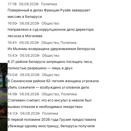
17:18
06.08.2026
Политика
Поверенный в делах Франции Руайе завершает
миссию в Беларуси
16:50
06.08.2026
Общество
Направлено в суд коррупционное дело директора
лесхоза в Могилеве
16:41
06.08.2026
Общество, Политика
Из Мьянмы возвращена удерживаемая белоруска
15:43
06.08.2026
Общество
В 21 районе Беларуси запрещено посещать леса,
полностью разрешено — лишь в двух
15:04
06.08.2026
Общество
В Сенненском районе 62-летняя женщина угрожала
убить сожителя — возбуждено уголовное дело
14:56
06.08.2026
Общество, Политика
Статкевич считает, что его инсульт в неволе был
вызван отказом в необходимых лекарствах
14:33
06.08.2026
Политика
В первой половине 2026 года Грузия предоставила
убежище одному иностранцу, белорусы получили