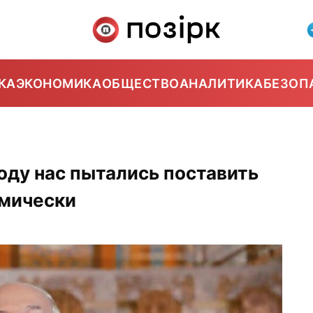
КА
ЭКОНОМИКА
ОБЩЕСТВО
АНАЛИТИКА
БЕЗОП
оду нас пытались поставить
омически