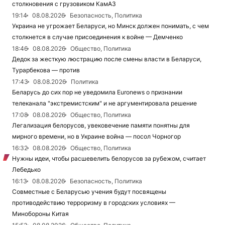
столкновения с грузовиком КамАЗ
19:14
08.08.2026
Безопасность, Политика
Украина не угрожает Беларуси, но Минск должен понимать, с чем
столкнется в случае присоединения к войне — Демченко
18:46
08.08.2026
Общество, Политика
Дедок за жесткую люстрацию после смены власти в Беларуси,
Турарбекова — против
17:43
08.08.2026
Политика
Беларусь до сих пор не уведомила Euronews о признании
телеканала "экстремистским" и не аргументировала решение
17:08
08.08.2026
Общество, Политика
Легализация белорусов, увековечение памяти понятны для
мирного времени, но в Украине война — посол Чорногор
16:32
08.08.2026
Общество, Политика
Нужны идеи, чтобы расшевелить белорусов за рубежом, считает
Лебедько
16:13
08.08.2026
Безопасность, Политика
Совместные с Беларусью учения будут посвящены
противодействию терроризму в городских условиях —
Минобороны Китая