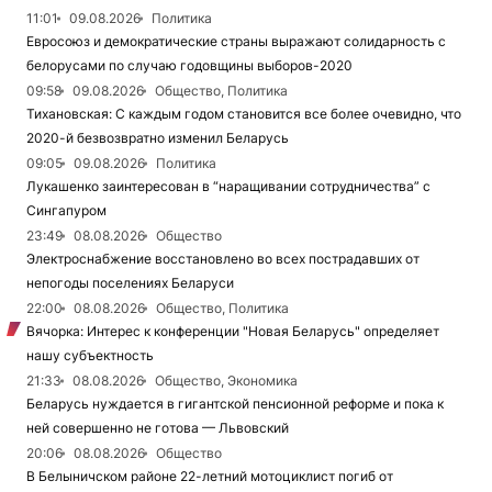
11:01
09.08.2026
Политика
Евросоюз и демократические страны выражают солидарность с
белорусами по случаю годовщины выборов-2020
09:58
09.08.2026
Общество, Политика
Тихановская: С каждым годом становится все более очевидно, что
2020-й безвозвратно изменил Беларусь
09:05
09.08.2026
Политика
Лукашенко заинтересован в “наращивании сотрудничества” с
Сингапуром
23:49
08.08.2026
Общество
Электроснабжение восстановлено во всех пострадавших от
непогоды поселениях Беларуси
22:00
08.08.2026
Общество, Политика
Вячорка: Интерес к конференции "Новая Беларусь" определяет
нашу субъектность
21:33
08.08.2026
Общество, Экономика
Беларусь нуждается в гигантской пенсионной реформе и пока к
ней совершенно не готова — Львовский
20:06
08.08.2026
Общество
В Белыничском районе 22-летний мотоциклист погиб от