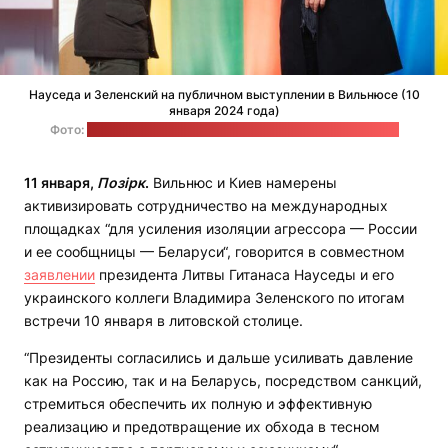
Науседа и Зеленский на публичном выступлении в Вильнюсе (10
января 2024 года)
Фото:
пресс-служба президента Литвы / Eitvydas Kinaitis
11 января,
Позірк
.
Вильнюс и Киев намерены
активизировать сотрудничество на международных
площадках “для усиления изоляции агрессора — России
и ее сообщницы — Беларуси“, говорится в совместном
заявлении
президента Литвы Гитанаса Науседы и его
украинского коллеги Владимира Зеленского по итогам
встречи 10 января в литовской столице.
“Президенты согласились и дальше усиливать давление
как на Россию, так и на Беларусь, посредством санкций,
стремиться обеспечить их полную и эффективную
реализацию и предотвращение их обхода в тесном