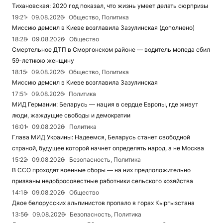
Тихановская: 2020 год показал, что жизнь умеет делать сюрпризы
19:21
09.08.2026
Общество, Политика
Миссию демсил в Киеве возглавила Зазулинская (дополнено)
18:28
09.08.2026
Общество
Смертельное ДТП в Сморгонском районе — водитель мопеда сбил
59-летнюю женщину
18:15
09.08.2026
Общество, Политика
Миссию демсил в Киеве возглавила Зазулинская
17:51
09.08.2026
Политика
МИД Германии: Беларусь — нация в сердце Европы, где живут
люди, жаждущие свободы и демократии
16:01
09.08.2026
Политика
Глава МИД Украины: Надеемся, Беларусь станет свободной
страной, будущее которой начнет определять народ, а не Москва
15:22
09.08.2026
Безопасность, Политика
В ССО проходят военные сборы — на них предположительно
призваны недобросовестные работники сельского хозяйства
14:18
09.08.2026
Общество
Двое белорусских альпинистов пропало в горах Кыргызстана
13:56
09.08.2026
Безопасность, Политика