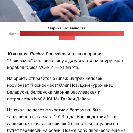
Марина Василевская
Фото:
сайт Центра подготовки космонавтов им. Юрия Гагарина
(Россия)
19 января,
Позірк
.
Российская госкорпорация
“Роскосмос“ объявила новую дату старта пилотируемого
корабля “Союз МС-25“ — 21 марта.
На орбиту отправится экипаж из трех человек:
космонавт “Роскосмоса“ Олег Новицкий (уроженец
Беларуси), белоруска Марина Василевская и
астронавтка NASA (США) Трейси Дайсон.
Изначально полет с участием белоруски был
запланирован на март 2023 года. Впоследствии было
заявлено, что из-за возникшей нештатной ситуации он
будет перенесен на осень. Позже срок перенесли еще на