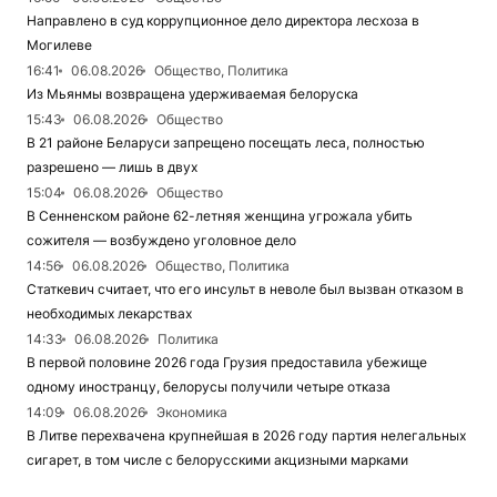
Направлено в суд коррупционное дело директора лесхоза в
Могилеве
16:41
06.08.2026
Общество, Политика
Из Мьянмы возвращена удерживаемая белоруска
15:43
06.08.2026
Общество
В 21 районе Беларуси запрещено посещать леса, полностью
разрешено — лишь в двух
15:04
06.08.2026
Общество
В Сенненском районе 62-летняя женщина угрожала убить
сожителя — возбуждено уголовное дело
14:56
06.08.2026
Общество, Политика
Статкевич считает, что его инсульт в неволе был вызван отказом в
необходимых лекарствах
14:33
06.08.2026
Политика
В первой половине 2026 года Грузия предоставила убежище
одному иностранцу, белорусы получили четыре отказа
14:09
06.08.2026
Экономика
В Литве перехвачена крупнейшая в 2026 году партия нелегальных
сигарет, в том числе с белорусскими акцизными марками