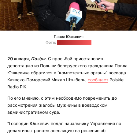
Павел Юшкевич
Фото:
PiK / Michał Zaręba
20 января,
Позірк
.
С просьбой приостановить
депортацию из Польши белорусского гражданина Павла
Юшкевича обратился в “компетентные органы“ воевода
Куявско-Поморский Михал Штыбель,
сообщает
Polskie
Radio PiK.
По его мнению, с этим необходимо повременить до
рассмотрения жалобы мужчины в воеводском
административном суде.
“Господин Юшкевич подал начальнику Управления по
делам иностранцев апелляцию на решение об