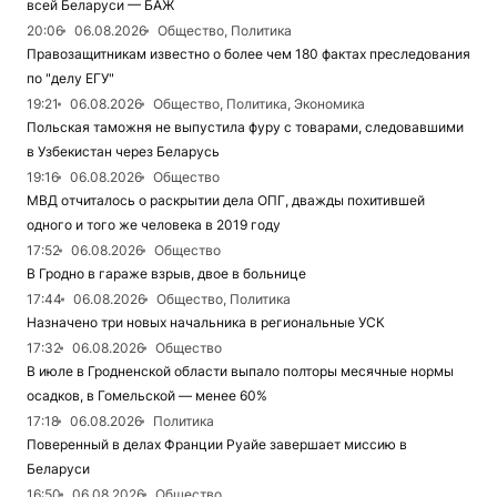
всей Беларуси — БАЖ
20:06
06.08.2026
Общество, Политика
Правозащитникам известно о более чем 180 фактах преследования
по "делу ЕГУ"
19:21
06.08.2026
Общество, Политика, Экономика
Польская таможня не выпустила фуру с товарами, следовавшими
в Узбекистан через Беларусь
19:16
06.08.2026
Общество
МВД отчиталось о раскрытии дела ОПГ, дважды похитившей
одного и того же человека в 2019 году
17:52
06.08.2026
Общество
В Гродно в гараже взрыв, двое в больнице
17:44
06.08.2026
Общество, Политика
Назначено три новых начальника в региональные УСК
17:32
06.08.2026
Общество
В июле в Гродненской области выпало полторы месячные нормы
осадков, в Гомельской — менее 60%
17:18
06.08.2026
Политика
Поверенный в делах Франции Руайе завершает миссию в
Беларуси
16:50
06.08.2026
Общество