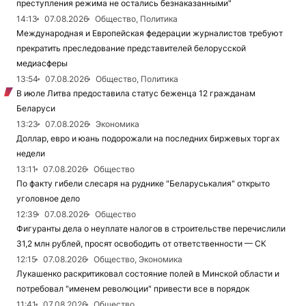
преступления режима не остались безнаказанными"
14:13
07.08.2026
Общество, Политика
Международная и Европейская федерации журналистов требуют
прекратить преследование представителей белорусской
медиасферы
13:54
07.08.2026
Общество, Политика
В июле Литва предоставила статус беженца 12 гражданам
Беларуси
13:23
07.08.2026
Экономика
Доллар, евро и юань подорожали на последних биржевых торгах
недели
13:11
07.08.2026
Общество
По факту гибели слесаря на руднике "Беларуськалия" открыто
уголовное дело
12:39
07.08.2026
Общество
Фигуранты дела о неуплате налогов в строительстве перечислили
31,2 млн рублей, просят освободить от ответственности — СК
12:15
07.08.2026
Общество, Экономика
Лукашенко раскритиковал состояние полей в Минской области и
потребовал "именем революции" привести все в порядок
11:41
07.08.2026
Общество