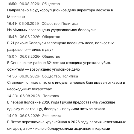
16:50
06.08.2026
Общество
Направлено в суд коррупционное дело директора лесхоза в
Могилеве
16:41
06.08.2026
Общество, Политика
Из Мьянмы возвращена удерживаемая белоруска
15:43
06.08.2026
Общество
В 21 районе Беларуси запрещено посещать леса, полностью
разрешено — лишь в двух
15:04
06.08.2026
Общество
В Сенненском районе 62-летняя женщина угрожала убить
сожителя — возбуждено уголовное дело
14:56
06.08.2026
Общество, Политика
Статкевич считает, что его инсульт в неволе был вызван отказом в
необходимых лекарствах
14:33
06.08.2026
Политика
В первой половине 2026 года Грузия предоставила убежище
одному иностранцу, белорусы получили четыре отказа
14:09
06.08.2026
Экономика
В Литве перехвачена крупнейшая в 2026 году партия нелегальных
сигарет, в том числе с белорусскими акцизными марками