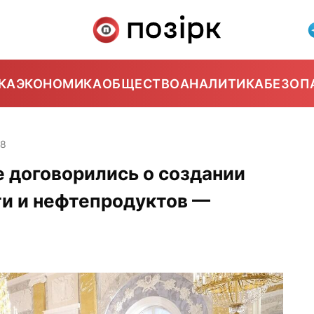
КА
ЭКОНОМИКА
ОБЩЕСТВО
АНАЛИТИКА
БЕЗОП
48
е договорились о создании
ти и нефтепродуктов —