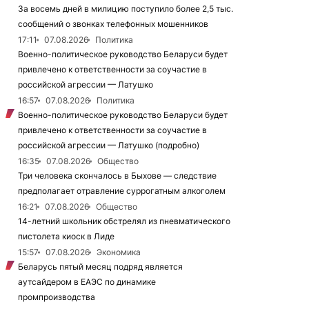
За восемь дней в милицию поступило более 2,5 тыс.
сообщений о звонках телефонных мошенников
17:11
07.08.2026
Политика
Военно-политическое руководство Беларуси будет
привлечено к ответственности за соучастие в
российской агрессии — Латушко
16:57
07.08.2026
Политика
Военно-политическое руководство Беларуси будет
привлечено к ответственности за соучастие в
российской агрессии — Латушко (подробно)
16:35
07.08.2026
Общество
Три человека скончалось в Быхове — следствие
предполагает отравление суррогатным алкоголем
16:21
07.08.2026
Общество
14-летний школьник обстрелял из пневматического
пистолета киоск в Лиде
15:57
07.08.2026
Экономика
Беларусь пятый месяц подряд является
аутсайдером в ЕАЭС по динамике
промпроизводства