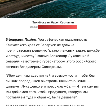
Тихий океан, берег Камчатки
Фото:
unsplash.com / Alex Glebov
5 февраля,
Позірк
.
Географическая отдаленность
Камчатского края от Беларуси не должна
препятствовать решению “разноплановых задач, дружбе
и сотрудничеству“, заявил Александр Лукашенко 5
февраля на встрече с губернатором этого российского
региона Владимиром Солодовым.
“Убежден, нам удастся найти возможности, чтобы без
лишних посредников выстроить наши отношения, —
цитирует Лукашенко его пресс-служба. — И тем самым
мы добьемся того, чтобы продукция, которую мы
поставляем туда и обратно, была дешевле“.
11 июля 2006 года принимая в Минске Михаила