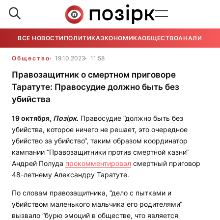
ВСЕ НОВОСТИ
ПОЛИТИКА
ЭКОНОМИКА
ОБЩЕСТВО
АНАЛИТИКА
Общество
19.10.2023
11:58
Правозащитник о смертном приговоре
Таратуте: Правосудие должно быть без
убийства
19 октября,
Позірк
.
Правосудие “должно быть без
убийства, которое ничего не решает, это очередное
убийство за убийство“, таким образом координатор
кампании “Правозащитники против смертной казни“
Андрей Полуда
прокомментировал
смертный приговор
48-летнему Александру Таратуте.
По словам правозащитника, “дело с пытками и
убийством маленького мальчика его родителями“
вызвало “бурю эмоций в обществе, что является