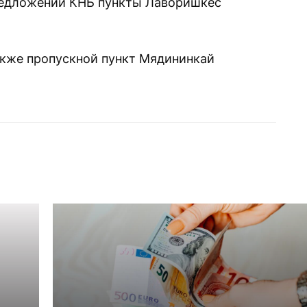
редложении КНБ пункты Лаворишкес
акже пропускной пункт Мядининкай