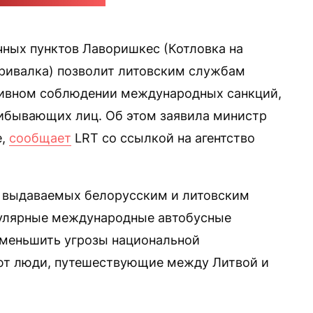
ук-аккаунт министра
чных пунктов Лаворишкес (Котловка на
Привалка) позволит литовским службам
тивном соблюдении международных санкций,
рибывающих лиц. Об этом заявила министр
е,
сообщает
LRT со ссылкой на агентство
 выдаваемых белорусским и литовским
улярные международные автобусные
уменьшить угрозы национальной
ают люди, путешествующие между Литвой и