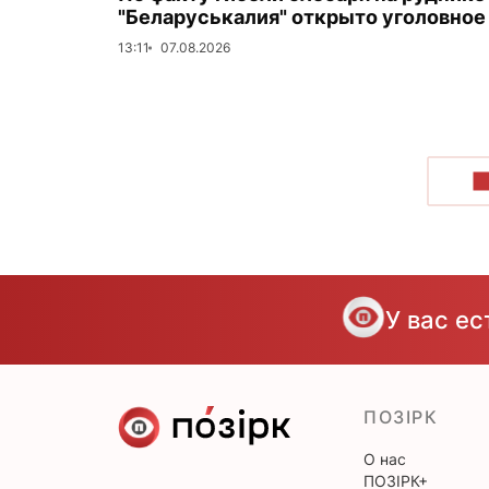
"Беларуськалия" открыто уголовное
13:11
07.08.2026
П
У вас е
ПОЗІРК
О нас
ПОЗІРК+