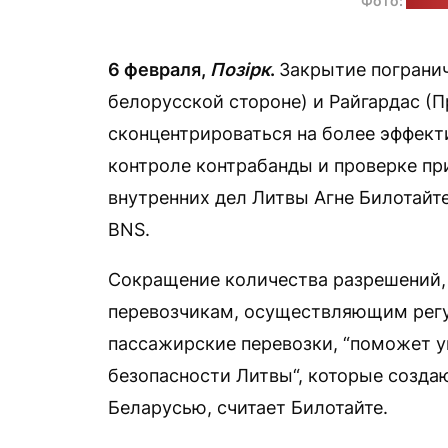
Фото:
фейсб
6 февраля,
Позірк
.
Закрытие пограни
белорусской стороне) и Райгардас (
сконцентрироваться на более эффек
контроле контрабанды и проверке п
внутренних дел Литвы Агне Билотайт
BNS.
Сокращение количества разрешений,
перевозчикам, осуществляющим рег
пассажирские перевозки, “поможет 
безопасности Литвы“, которые созд
Беларусью, считает Билотайте.